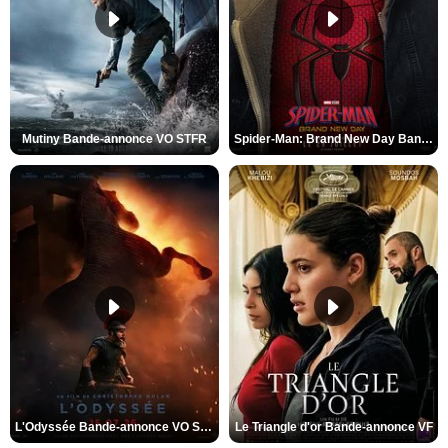
Mutiny Bande-annonce VO STFR
Spider-Man: Brand New Day Bande-annonce VO STFR
L'Odyssée Bande-annonce VO STFR
Le Triangle d'or Bande-annonce VF