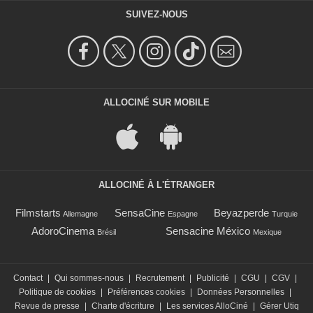
SUIVEZ-NOUS
ALLOCINÉ SUR MOBILE
ALLOCINÉ À L'ÉTRANGER
Filmstarts
SensaCine
Beyazperde
Allemagne
Espagne
Turquie
AdoroCinema
Sensacine México
Brésil
Mexique
Contact
|
Qui sommes-nous
|
Recrutement
|
Publicité
|
CGU
|
CGV
|
Politique de cookies
|
Préférences cookies
|
Données Personnelles
|
Revue de presse
|
Charte d'écriture
|
Les services AlloCiné
|
Gérer Utiq