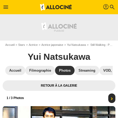
profil
menu
search
Accueil
Stars
Actrice
Actrice japonaise
Yui Natsukawa
Still Walking : Photo Yui Natsukawa, Hiroshi Abe, Kiki Kirin
Yui Natsukawa
Accueil
Filmographie
Photos
Streaming
VOD, DV
RETOUR À LA GALERIE
1
/ 3 Photos