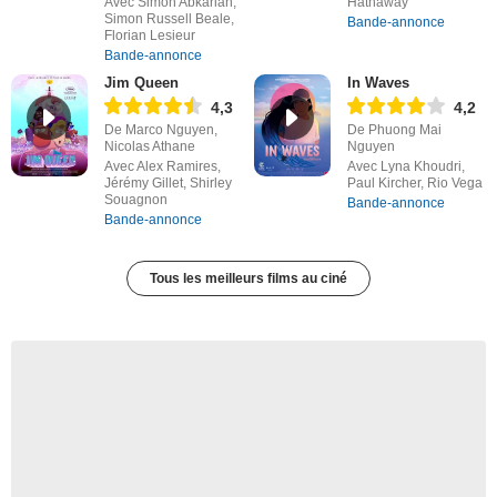
Avec Simon Abkarian,
Hathaway
Simon Russell Beale,
Bande-annonce
Florian Lesieur
Bande-annonce
Jim Queen
In Waves
4,3
4,2
De Marco Nguyen,
De Phuong Mai
Nicolas Athane
Nguyen
Avec Alex Ramires,
Avec Lyna Khoudri,
Jérémy Gillet, Shirley
Paul Kircher, Rio Vega
Souagnon
Bande-annonce
Bande-annonce
Tous les meilleurs films au ciné