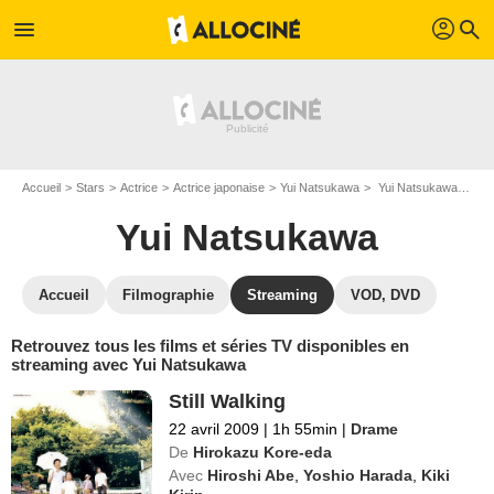
profil
menu
search
Accueil
Stars
Actrice
Actrice japonaise
Yui Natsukawa
Yui Natsukawa : Films et séries online
Yui Natsukawa
Accueil
Filmographie
Streaming
VOD, DVD
Retrouvez tous les films et séries TV disponibles en
streaming avec Yui Natsukawa
Still Walking
22 avril 2009
|
1h 55min
|
Drame
De
Hirokazu Kore-eda
Avec
Hiroshi Abe
,
Yoshio Harada
,
Kiki