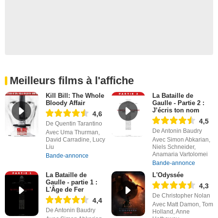
Meilleurs films à l'affiche
Kill Bill: The Whole
La Bataille de
Bloody Affair
Gaulle - Partie 2 :
J’écris ton nom
4,6
4,5
De Quentin Tarantino
De Antonin Baudry
Avec Uma Thurman,
David Carradine, Lucy
Avec Simon Abkarian,
Liu
Niels Schneider,
Anamaria Vartolomei
Bande-annonce
Bande-annonce
La Bataille de
L'Odyssée
Gaulle - partie 1 :
4,3
L'Âge de Fer
De Christopher Nolan
4,4
Avec Matt Damon, Tom
De Antonin Baudry
Holland, Anne