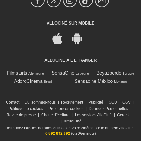
ALLOCINÉ SUR MOBILE
ALLOCINÉ À L'ÉTRANGER
Filmstarts
SensaCine
Beyazperde
Allemagne
Espagne
Turquie
AdoroCinema
Sensacine México
Brésil
Mexique
Contact
|
Qui sommes-nous
|
Recrutement
|
Publicité
|
CGU
|
CGV
|
Politique de cookies
|
Préférences cookies
|
Données Personnelles
|
Revue de presse
|
Charte d'écriture
|
Les services AlloCiné
|
Gérer Utiq
|
©AlloCiné
Retrouvez tous les horaires et infos de votre cinéma sur le numéro AlloCiné :
0 892 892 892
(0,90€/minute)