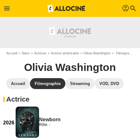
profil
menu
search
Accueil
Stars
Actrices
Actrice américaine
Olivia Washington
Filmographie Olivia Washington
Olivia Washington
Accueil
Filmographie
Streaming
VOD, DVD
Actrice
Newborn
2026
Rôle: -