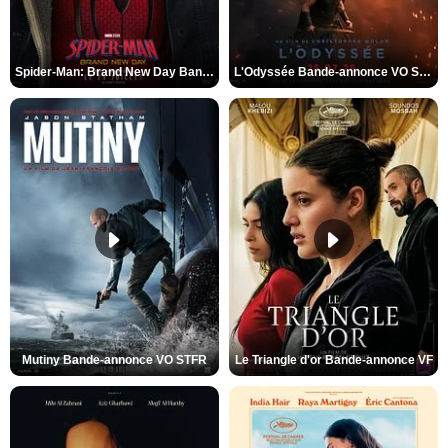
Spider-Man: Brand New Day Bande-annonce VO STFR
L'Odyssée Bande-annonce VO STFR
Mutiny Bande-annonce VO STFR
Le Triangle d'or Bande-annonce VF