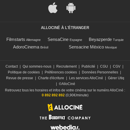
ALLOCINÉ À L'ÉTRANGER
Filmstarts
SensaCine
Beyazperde
Allemagne
Espagne
Turquie
AdoroCinema
Sensacine México
Brésil
Mexique
Contact
|
Qui sommes-nous
|
Recrutement
|
Publicité
|
CGU
|
CGV
|
Politique de cookies
|
Préférences cookies
|
Données Personnelles
|
Revue de presse
|
Charte d'écriture
|
Les services AlloCiné
|
Gérer Utiq
|
©AlloCiné
Retrouvez tous les horaires et infos de votre cinéma sur le numéro AlloCiné :
0 892 892 892
(0,90€/minute)