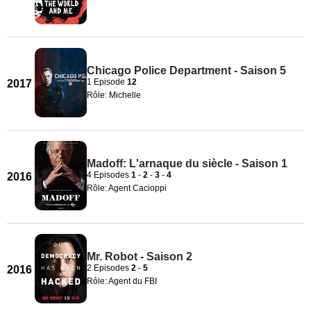
Chicago Police Department - Saison 5
1 Episode
12
2017
Rôle: Michelle
Madoff: L'arnaque du siècle - Saison 1
4 Episodes
1
-
2
-
3
-
4
2016
Rôle: Agent Cacioppi
Mr. Robot - Saison 2
2 Episodes
2
-
5
2016
Rôle: Agent du FBI