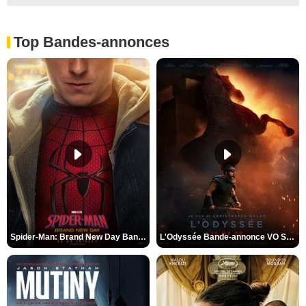
Top Bandes-annonces
Spider-Man: Brand New Day Bande-annonce VO STFR
L'Odyssée Bande-annonce VO STFR