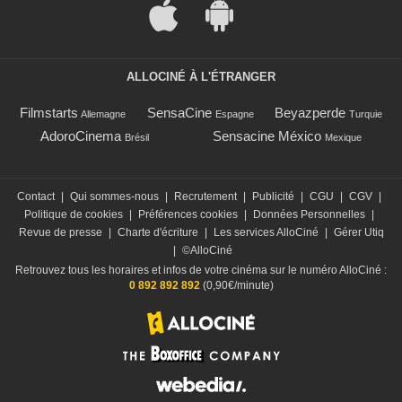
ALLOCINÉ À L'ÉTRANGER
Filmstarts
SensaCine
Beyazperde
Allemagne
Espagne
Turquie
AdoroCinema
Sensacine México
Brésil
Mexique
Contact
|
Qui sommes-nous
|
Recrutement
|
Publicité
|
CGU
|
CGV
|
Politique de cookies
|
Préférences cookies
|
Données Personnelles
|
Revue de presse
|
Charte d'écriture
|
Les services AlloCiné
|
Gérer Utiq
|
©AlloCiné
Retrouvez tous les horaires et infos de votre cinéma sur le numéro AlloCiné :
0 892 892 892
(0,90€/minute)