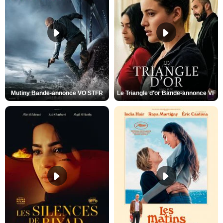
Mutiny Bande-annonce VO STFR
Le Triangle d'or Bande-annonce VF