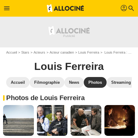
profil
menu
search
Accueil
Stars
Acteurs
Acteur canadien
Louis Ferreira
Louis Ferreira : Photos de ses films et séries
Louis Ferreira
Accueil
Filmographie
News
Photos
Streaming
Photos de Louis Ferreira