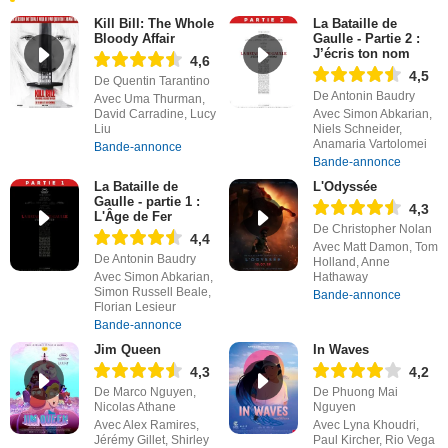
Kill Bill: The Whole
La Bataille de
Bloody Affair
Gaulle - Partie 2 :
J’écris ton nom
4,6
4,5
De Quentin Tarantino
De Antonin Baudry
Avec Uma Thurman,
David Carradine, Lucy
Avec Simon Abkarian,
Liu
Niels Schneider,
Anamaria Vartolomei
Bande-annonce
Bande-annonce
La Bataille de
L'Odyssée
Gaulle - partie 1 :
4,3
L'Âge de Fer
De Christopher Nolan
4,4
Avec Matt Damon, Tom
De Antonin Baudry
Holland, Anne
Avec Simon Abkarian,
Hathaway
Simon Russell Beale,
Bande-annonce
Florian Lesieur
Bande-annonce
Jim Queen
In Waves
4,3
4,2
De Marco Nguyen,
De Phuong Mai
Nicolas Athane
Nguyen
Avec Alex Ramires,
Avec Lyna Khoudri,
Jérémy Gillet, Shirley
Paul Kircher, Rio Vega