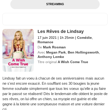
STREAMING
Les Rêves de Lindsay
17 juin 2021
|
1h 25min
|
Comédie
,
Romance
De
Mark Rosman
Avec
Megan Park
,
Ben Hollingsworth
,
Anthony Lemke
Titre original
A Wish Come True
Lindsay fait un voeu à chacun de ses anniversaires mais aucun
ne s'est encore exaucé. En soufflant ses 30 bougies la jeune
femme souhaite simplement que tous les voeux qu'elle a pu faire
par le passé se réalisent! Dès le lendemain elle obtient le poste de
ses rêves, on lui offre un chien, sa myopie est guérie et elle
gagne à la loterie une somptueuse maison et une voiture dernier
cri.