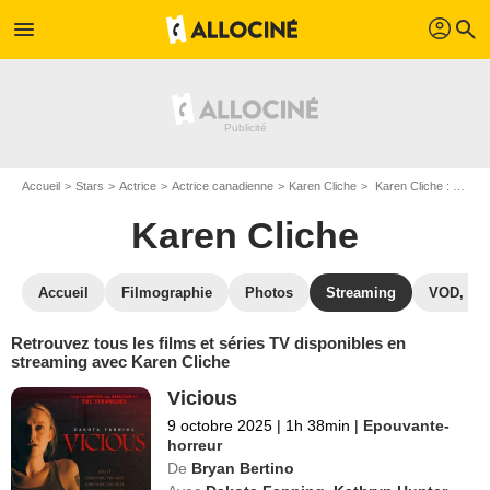
profil
menu
search
Accueil
Stars
Actrice
Actrice canadienne
Karen Cliche
Karen Cliche : Films et séries online
Karen Cliche
Accueil
Filmographie
Photos
Streaming
VOD, DV
Retrouvez tous les films et séries TV disponibles en
streaming avec Karen Cliche
Vicious
9 octobre 2025
|
1h 38min
|
Epouvante-
horreur
De
Bryan Bertino