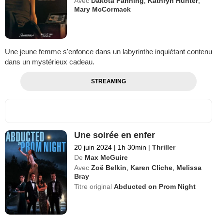
Avec
Dakota Fanning
,
Kathryn Hunter
,
Mary McCormack
Une jeune femme s'enfonce dans un labyrinthe inquiétant contenu
dans un mystérieux cadeau.
STREAMING
Une soirée en enfer
20 juin 2024
|
1h 30min
|
Thriller
De
Max McGuire
Avec
Zoë Belkin
,
Karen Cliche
,
Melissa
Bray
Titre original
Abducted on Prom Night