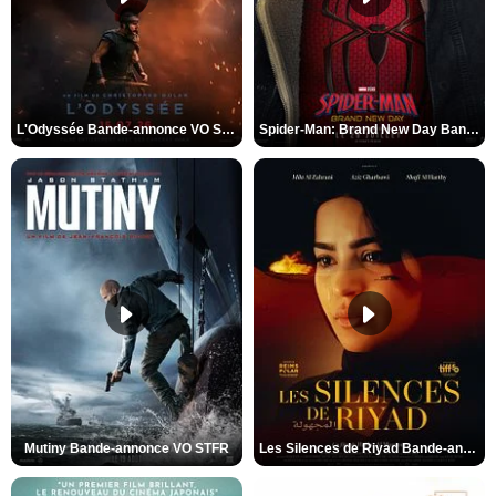
L'Odyssée Bande-annonce VO STFR
Spider-Man: Brand New Day Bande-annonce VO STFR
Mutiny Bande-annonce VO STFR
Les Silences de Riyad Bande-annonce VO STFR