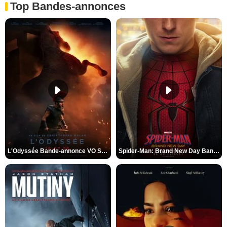
Top Bandes-annonces
L'Odyssée Bande-annonce VO STFR
Spider-Man: Brand New Day Bande-annonce VO STFR