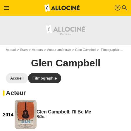
profil
menu
search
Accueil
Stars
Acteurs
Acteur américain
Glen Campbell
Filmographie Glen Campbell
Glen Campbell
Accueil
Filmographie
Acteur
Glen Campbell: I'll Be Me
2014
Rôle: -