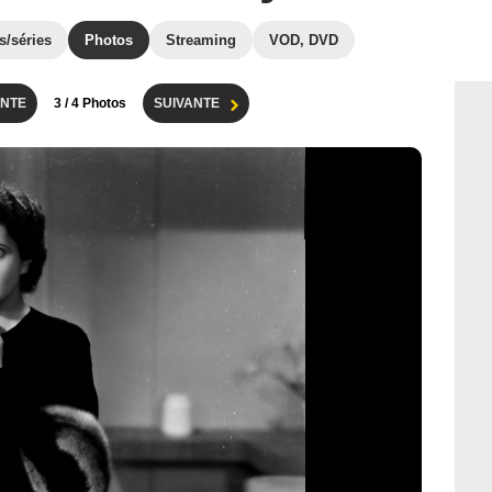
s/séries
Photos
Streaming
VOD, DVD
NTE
3
/ 4 Photos
SUIVANTE