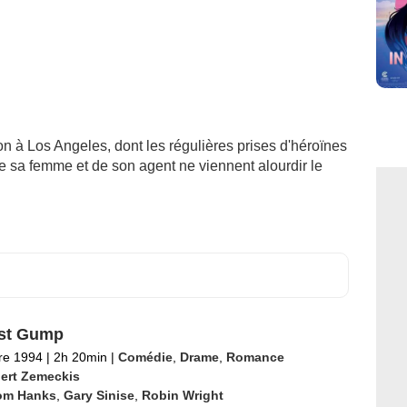
on à Los Angeles, dont les régulières prises d'héroïnes
de sa femme et de son agent ne viennent alourdir le
est Gump
re 1994
|
2h 20min
|
Comédie
,
Drame
,
Romance
ert Zemeckis
om Hanks
,
Gary Sinise
,
Robin Wright