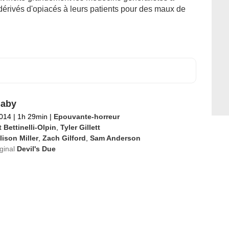
dérivés d'opiacés à leurs patients pour des maux de
Baby
2014
|
1h 29min
|
Epouvante-horreur
 Bettinelli-Olpin
,
Tyler Gillett
lison Miller
,
Zach Gilford
,
Sam Anderson
iginal
Devil's Due