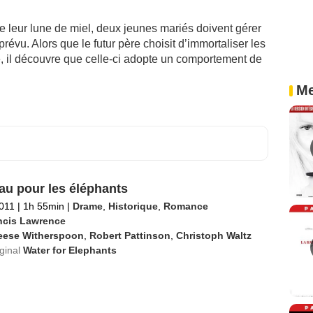
de leur lune de miel, deux jeunes mariés doivent gérer
évu. Alors que le futur père choisit d’immortaliser les
e, il découvre que celle-ci adopte un comportement de
Me
eau pour les éléphants
011
|
1h 55min
|
Drame
,
Historique
,
Romance
ncis Lawrence
eese Witherspoon
,
Robert Pattinson
,
Christoph Waltz
iginal
Water for Elephants