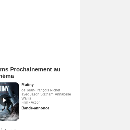
lms Prochainement au
néma
Mutiny
de Jean-François Richet
avec Jason Statham, Annabelle
Wallis
Film - Action
Bande-annonce