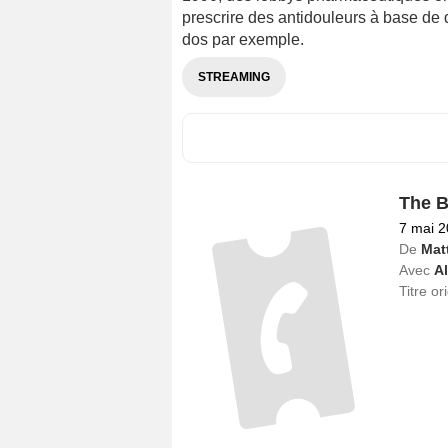
prescrire des antidouleurs à base de 
dos par exemple.
STREAMING
The 
7 mai 
De
Matt
Avec
Al
Titre or