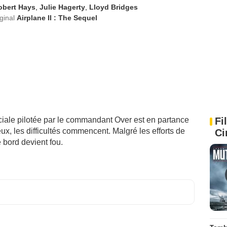
obert Hays
,
Julie Hagerty
,
Lloyd Bridges
iginal
Airplane II : The Sequel
Fi
iale pilotée par le commandant Over est en partance
Ci
eux, les difficultés commencent. Malgré les efforts de
 bord devient fou.