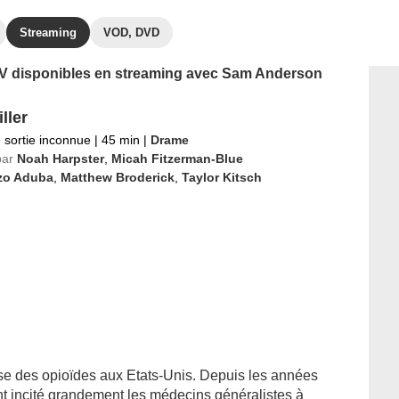
Streaming
VOD, DVD
s TV disponibles en streaming avec Sam Anderson
ller
 sortie inconnue
|
45 min
|
Drame
par
Noah Harpster
,
Micah Fitzerman-Blue
zo Aduba
,
Matthew Broderick
,
Taylor Kitsch
crise des opioïdes aux Etats-Unis. Depuis les années
t incité grandement les médecins généralistes à