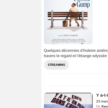
Quelques décennies d'histoire améric
travers le regard et l'étrange odyssé
STREAMING
Y a-t-
23 mar
De
Ken