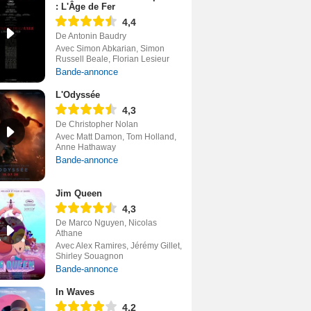
: L'Âge de Fer
4,4
De Antonin Baudry
Avec Simon Abkarian, Simon
Russell Beale, Florian Lesieur
Bande-annonce
L'Odyssée
4,3
De Christopher Nolan
Avec Matt Damon, Tom Holland,
Anne Hathaway
Bande-annonce
Jim Queen
4,3
De Marco Nguyen, Nicolas
Athane
Avec Alex Ramires, Jérémy Gillet,
Shirley Souagnon
Bande-annonce
In Waves
4,2