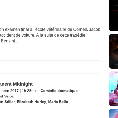
son examen final à l'école vétérinaire de Cornell, Jacob
ident de voiture. A la suite de cette tragédie, il
 Benzini...
nent Midnight
embre 2017
|
1h 28min
|
Comédie dramatique
id Veloz
n Stiller
,
Elizabeth Hurley
,
Maria Bello