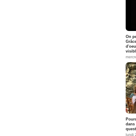
On pe
Grâce
d'oeu
visib
mercre
Pourq
dans 
quest
lundi 