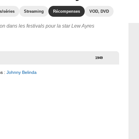
s/séries
Streaming
Récompenses
VOD, DVD
on dans les festivals pour la star Lew Ayres
1949
ns :
Johnny Belinda