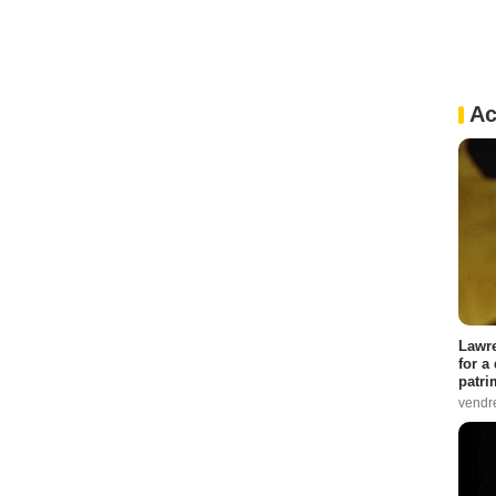
Ac
Lawre
for a
patri
vendre