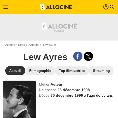
profil
menu
search
Accueil
Stars
Acteurs
Lew Ayres
Lew Ayres
Accueil
Filmographie
Top films/séries
Streaming
Métier
Acteur
Naissance
28 décembre 1908
Décès
30 décembre 1996
à l'age de 88 ans