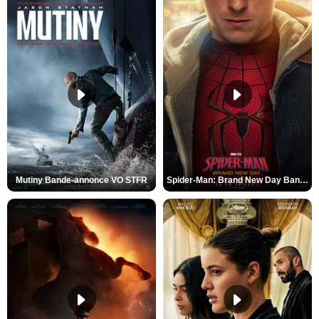
Mutiny Bande-annonce VO STFR
Spider-Man: Brand New Day Bande-annonce VO STFR