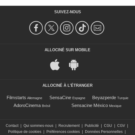
SUIVEZ-NOUS
ALLOCINÉ SUR MOBILE
ALLOCINÉ À L'ÉTRANGER
Filmstarts
SensaCine
Beyazperde
Allemagne
Espagne
Turquie
AdoroCinema
Sensacine México
Brésil
Mexique
Contact
|
Qui sommes-nous
|
Recrutement
|
Publicité
|
CGU
|
CGV
|
Politique de cookies
|
Préférences cookies
|
Données Personnelles
|