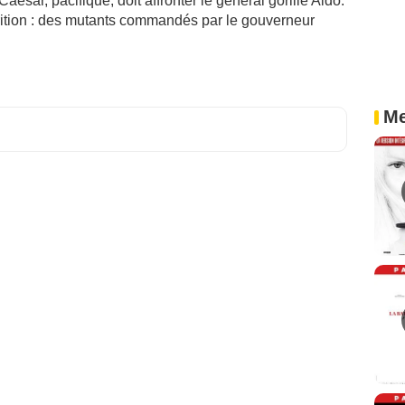
esar, pacifique, doit affronter le général gorille Aldo.
rition : des mutants commandés par le gouverneur
Me