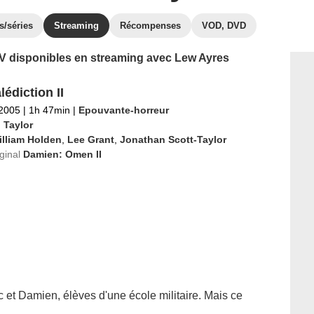
s/séries
Streaming
Récompenses
VOD, DVD
 TV disponibles en streaming avec Lew Ayres
édiction II
 2005
|
1h 47min
|
Epouvante-horreur
 Taylor
illiam Holden
,
Lee Grant
,
Jonathan Scott-Taylor
iginal
Damien: Omen II
 et Damien, élèves d'une école militaire. Mais ce