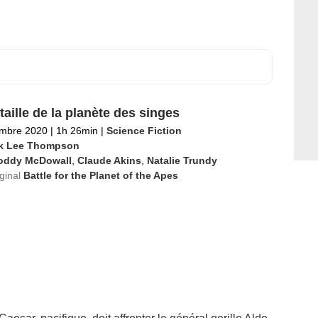
taille de la planète des singes
embre 2020
|
1h 26min
|
Science Fiction
k Lee Thompson
oddy McDowall
,
Claude Akins
,
Natalie Trundy
iginal
Battle for the Planet of the Apes