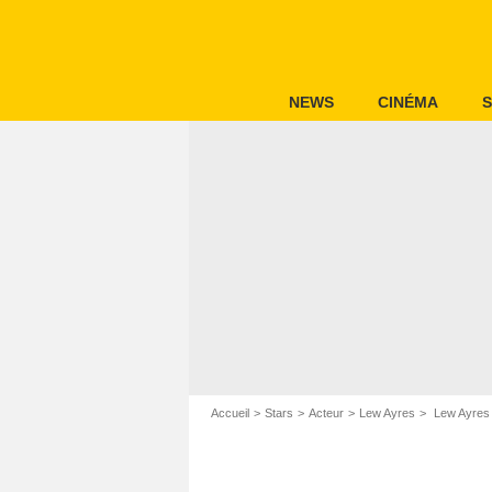
NEWS
CINÉMA
S
Accueil
Stars
Acteur
Lew Ayres
Lew Ayres :