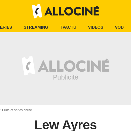
ÉRIES
STREAMING
TVACTU
VIDÉOS
VOD
 Films et séries online
Lew Ayres