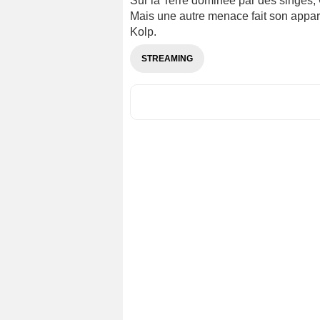
Sur la Terre dominée par des singes, Ca
Mais une autre menace fait son appa
Kolp.
STREAMING