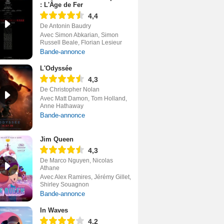
: L'Âge de Fer
4,4
De Antonin Baudry
Avec Simon Abkarian, Simon
Russell Beale, Florian Lesieur
Bande-annonce
L'Odyssée
4,3
De Christopher Nolan
Avec Matt Damon, Tom Holland,
Anne Hathaway
Bande-annonce
Jim Queen
4,3
De Marco Nguyen, Nicolas
Athane
Avec Alex Ramires, Jérémy Gillet,
Shirley Souagnon
Bande-annonce
In Waves
4,2