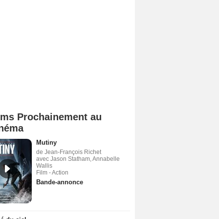
lms Prochainement au
néma
Mutiny
de Jean-François Richet
avec Jason Statham, Annabelle
Wallis
Film - Action
Bande-annonce