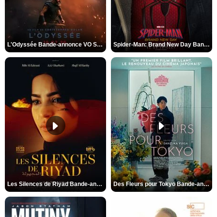
L'Odyssée Bande-annonce VO STFR
Spider-Man: Brand New Day Bande-annonce VO STFR
Les Silences de Riyad Bande-annonce VO STFR
Des Fleurs pour Tokyo Bande-annonce VO STFR