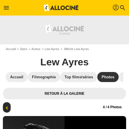
profil
menu
search
Accueil
Stars
Acteur
Lew Ayres
Affiche Lew Ayres
Lew Ayres
Accueil
Filmographie
Top films/séries
Photos
St
RETOUR À LA GALERIE
4
/ 4 Photos