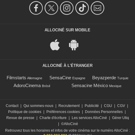
ALLOCINÉ SUR MOBILE
ALLOCINÉ À L'ÉTRANGER
Filmstarts
SensaCine
Beyazperde
Allemagne
Espagne
Turquie
AdoroCinema
Sensacine México
Brésil
Mexique
Contact
|
Qui sommes-nous
|
Recrutement
|
Publicité
|
CGU
|
CGV
|
Politique de cookies
|
Préférences cookies
|
Données Personnelles
|
Revue de presse
|
Charte d'écriture
|
Les services AlloCiné
|
Gérer Utiq
|
©AlloCiné
Retrouvez tous les horaires et infos de votre cinéma sur le numéro AlloCiné :