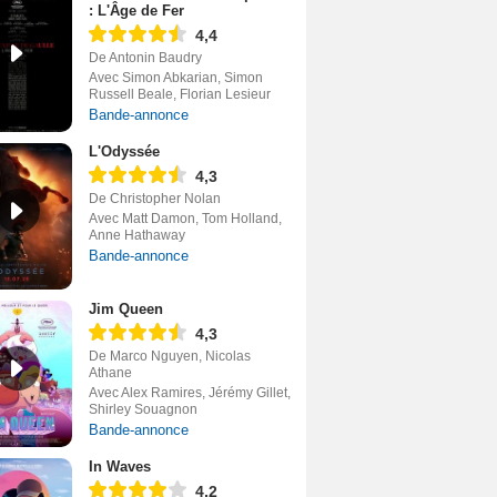
: L'Âge de Fer
4,4
De Antonin Baudry
Avec Simon Abkarian, Simon
Russell Beale, Florian Lesieur
Bande-annonce
L'Odyssée
4,3
De Christopher Nolan
Avec Matt Damon, Tom Holland,
Anne Hathaway
Bande-annonce
Jim Queen
4,3
De Marco Nguyen, Nicolas
Athane
Avec Alex Ramires, Jérémy Gillet,
Shirley Souagnon
Bande-annonce
In Waves
4,2