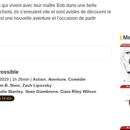
s qui vivent avec leur maître Bob dans une belle
ots, ils s’ennuient vite et sont avides de découvrir le
t une nouvelle aventure et l’occasion de partir
Me
ossible
 2019
|
1h 26min
|
Action
,
Aventure
,
Comédie
m B. Stein
,
Zach Lipovsky
die Stanley
,
Sean Giambrone
,
Ciara Riley Wilson
s 10 ans