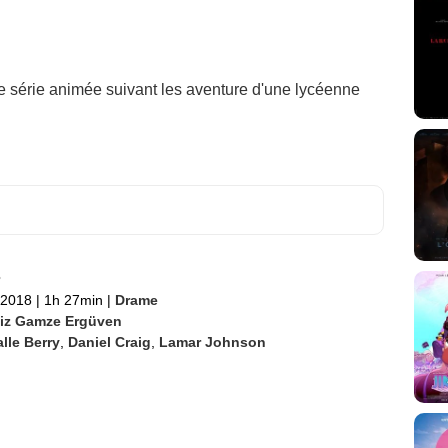
re série animée suivant les aventure d'une lycéenne
s
l 2018
|
1h 27min
|
Drame
iz Gamze Ergüven
lle Berry
,
Daniel Craig
,
Lamar Johnson