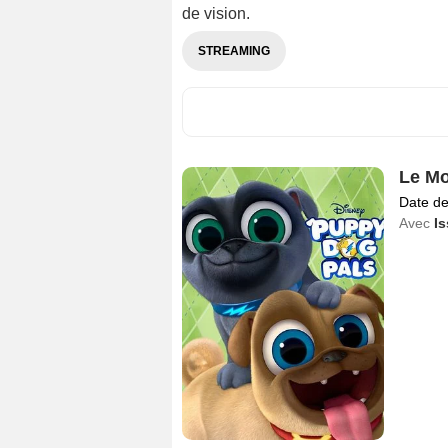
de vision.
STREAMING
Le Mo
Date de
Avec
I