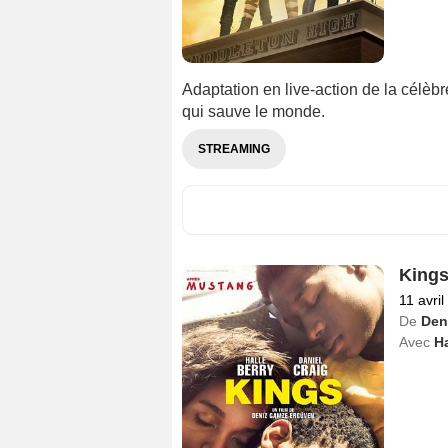
Adaptation en live-action de la célèb
qui sauve le monde.
STREAMING
King
11 avri
De
Den
Avec
Ha