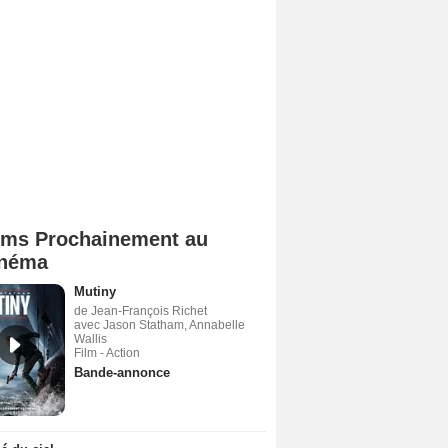
lms Prochainement au
néma
Mutiny
de Jean-François Richet
avec Jason Statham, Annabelle
Wallis
Film - Action
Bande-annonce