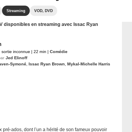
Streaming
VOD, DVD
 TV disponibles en streaming avec Issac Ryan
n
 sortie inconnue
|
22 min
|
Comédie
par
Jed Elinoff
aven-Symoné
,
Issac Ryan Brown
,
Mykal-Michelle Harris
pré-ados, dont l'un a hérité de son fameux pouvoir