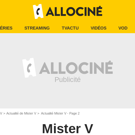
ÉRIES
STREAMING
TVACTU
VIDÉOS
VOD
 V
Actualité de Mister V
Actualité Mister V - Page 2
Mister V