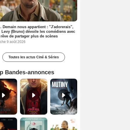
. Demain nous appartient : "J'adorerais",
 Levy (Bruno) dévoile les comédiens avec
l rêve de partager plus de scènes
che 9 août 2026
Toutes les actus Ciné & Séries
p Bandes-annonces
L'Odyssée Bande-annonce VO STFR
Spider-Man: Brand New Day Bande-annonce VO STFR
Mutiny Bande-annonce VO STFR
Les Silences de Riyad Bande-annonce VO STFR
Des Fleurs pour Tokyo Bande-annonce VO STFR
Cotton Queen Bande-annonce VO STFR