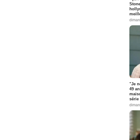
Stone
holly
meill
diman
"Je n
49 an
maiso
série 
diman