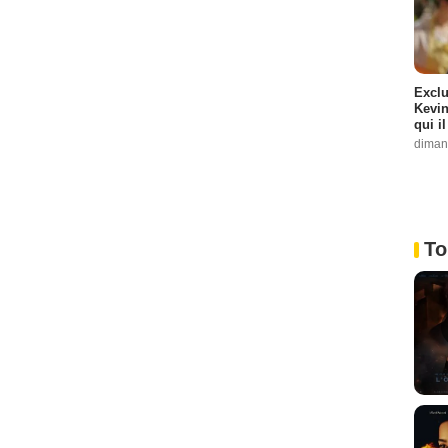
Exclu
Kevin
qui i
diman
To