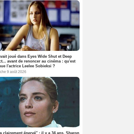
avait joué dans Eyes Wide Shut et Deep
t... avant de renoncer au cinéma : qu'est
ue l'actrice Leelee Sobieksi ?
che 9 août 2026
'a clairement énervé" : il y a 34 ans, Sharon