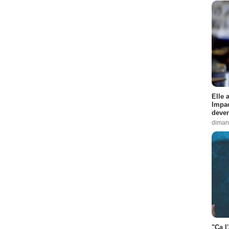
Elle 
Impac
deven
diman
"Ça l