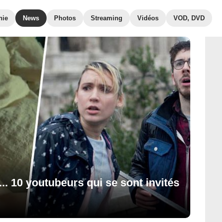
hie
News
Photos
Streaming
Vidéos
VOD, DVD
.. 10 youtubeurs qui se sont invités