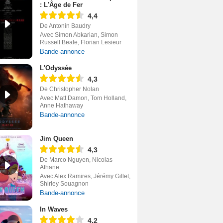
: L'Âge de Fer
4,4
De Antonin Baudry
Avec Simon Abkarian, Simon
Russell Beale, Florian Lesieur
Bande-annonce
L'Odyssée
4,3
De Christopher Nolan
Avec Matt Damon, Tom Holland,
Anne Hathaway
Bande-annonce
Jim Queen
4,3
De Marco Nguyen, Nicolas
Athane
Avec Alex Ramires, Jérémy Gillet,
Shirley Souagnon
Bande-annonce
In Waves
4,2