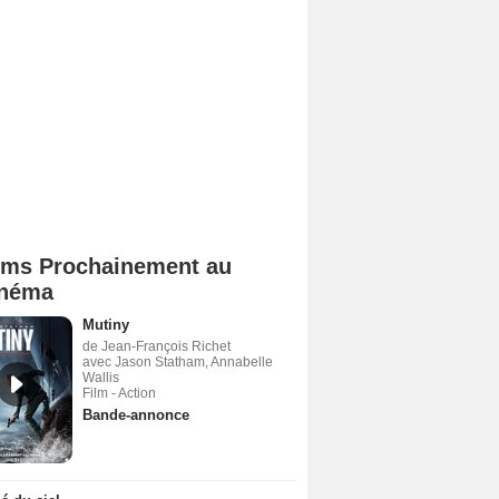
lms Prochainement au
néma
Mutiny
de Jean-François Richet
avec Jason Statham, Annabelle
Wallis
Film - Action
Bande-annonce