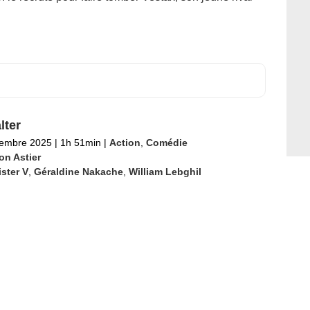
ter
tembre 2025
|
1h 51min
|
Action
,
Comédie
on Astier
ster V
,
Géraldine Nakache
,
William Lebghil