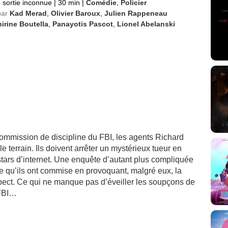
 sortie inconnue
|
30 min
|
Comédie
,
Policier
par
Kad Merad
,
Olivier Baroux
,
Julien Rappeneau
irine Boutella
,
Panayotis Pascot
,
Lionel Abelanski
ommission de discipline du FBI, les agents Richard
le terrain. Ils doivent arrêter un mystérieux tueur en
stars d’internet. Une enquête d’autant plus compliquée
e qu’ils ont commise en provoquant, malgré eux, la
spect. Ce qui ne manque pas d’éveiller les soupçons de
 FBI…