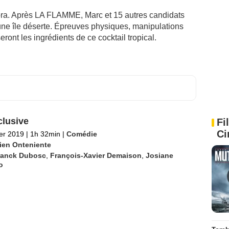
abra. Après LA FLAMME, Marc et 15 autres candidats
r une île déserte. Épreuves physiques, manipulations
ront les ingrédients de ce cocktail tropical.
clusive
Fi
Ci
ier 2019
|
1h 32min
|
Comédie
ien Onteniente
ranck Dubosc
,
François-Xavier Demaison
,
Josiane
o