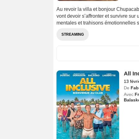
Au revoir la villa et bonjour Chupac
vont devoir s’affronter et survivre su
mentales et trahisons émotionnelles se
STREAMING
All In
13 févr
De
Fab
Avec
F
Balask