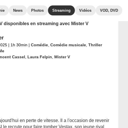
hie
News
Photos
Streaming
Vidéos
VOD, DVD
TV disponibles en streaming avec Mister V
er
2025
|
1h 30min
|
Comédie
,
Comédie musicale
,
Thriller
Me
incent Cassel
,
Laura Felpin
,
Mister V
jourd'hui en perte de vitesse. Il a l'occasion de revenir
le recrute pour faire tomber Vestax, son jeune rival