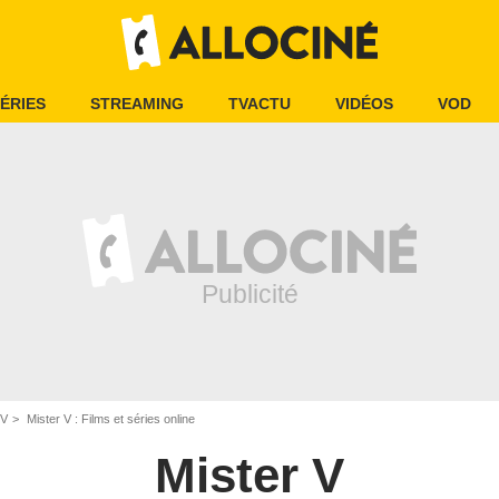
ÉRIES
STREAMING
TVACTU
VIDÉOS
VOD
 V
Mister V : Films et séries online
Mister V