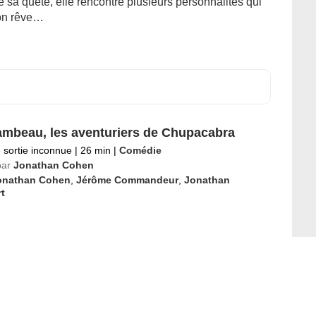
 sa quête, elle rencontre plusieurs personnalités qui
son rêve…
ambeau, les aventuriers de Chupacabra
 sortie inconnue
|
26 min
|
Comédie
par
Jonathan Cohen
onathan Cohen
,
Jérôme Commandeur
,
Jonathan
t