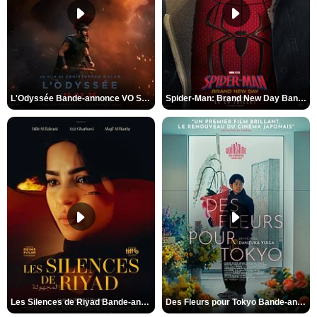
L'Odyssée Bande-annonce VO STFR
Spider-Man: Brand New Day Bande-annonce VO STFR
Les Silences de Riyad Bande-annonce VO STFR
Des Fleurs pour Tokyo Bande-annonce VO STFR