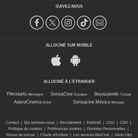
SUIVEZ-NOUS
ALLOCINÉ SUR MOBILE
ALLOCINÉ À L'ÉTRANGER
Filmstarts
SensaCine
Beyazperde
Allemagne
Espagne
Turquie
AdoroCinema
Sensacine México
Brésil
Mexique
Contact
|
Qui sommes-nous
|
Recrutement
|
Publicité
|
CGU
|
CGV
|
Politique de cookies
|
Préférences cookies
|
Données Personnelles
|
Revue de presse
|
Charte d'écriture
|
Les services AlloCiné
|
Gérer Utiq