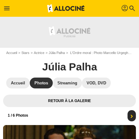
profil
menu
search
Accueil
Stars
Actrice
Júlia Palha
L'Ordre moral : Photo Marcello Urgeghe, Júlia Palha
Júlia Palha
Accueil
Photos
Streaming
VOD, DVD
RETOUR À LA GALERIE
1
/ 6 Photos