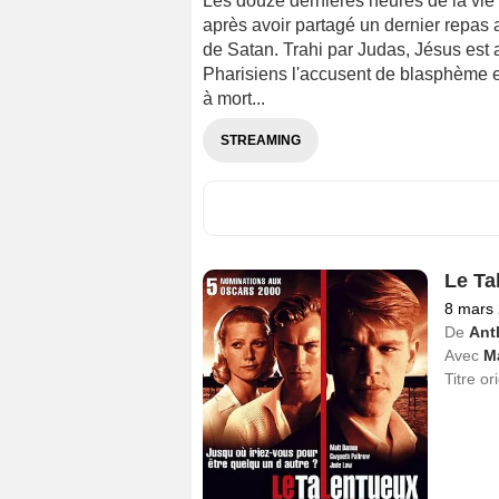
Les douze dernières heures de la vie 
après avoir partagé un dernier repas a
de Satan. Trahi par Judas, Jésus est
Pharisiens l'accusent de blasphème e
à mort...
STREAMING
Le Ta
8 mars
De
Ant
Avec
M
Titre or