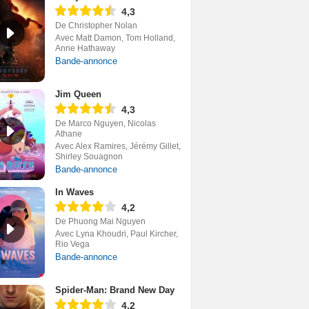
4,3
De Christopher Nolan
Avec Matt Damon, Tom Holland,
Anne Hathaway
Bande-annonce
Jim Queen
4,3
De Marco Nguyen, Nicolas
Athane
Avec Alex Ramires, Jérémy Gillet,
Shirley Souagnon
Bande-annonce
In Waves
4,2
De Phuong Mai Nguyen
Avec Lyna Khoudri, Paul Kircher,
Rio Vega
Bande-annonce
Spider-Man: Brand New Day
4,2