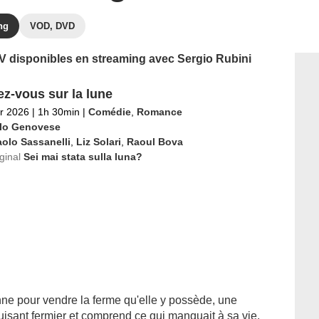
ng
VOD, DVD
 TV disponibles en streaming avec Sergio Rubini
z-vous sur la lune
er 2026
|
1h 30min
|
Comédie
,
Romance
lo Genovese
olo Sassanelli
,
Liz Solari
,
Raoul Bova
iginal
Sei mai stata sulla luna?
ne pour vendre la ferme qu'elle y possède, une
isant fermier et comprend ce qui manquait à sa vie.