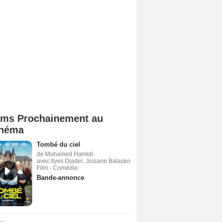
lms Prochainement au
néma
Tombé du ciel
de Mohamed Hamidi
avec Ilyes Djadel, Josiane Balasko
Film - Comédie
Bande-annonce