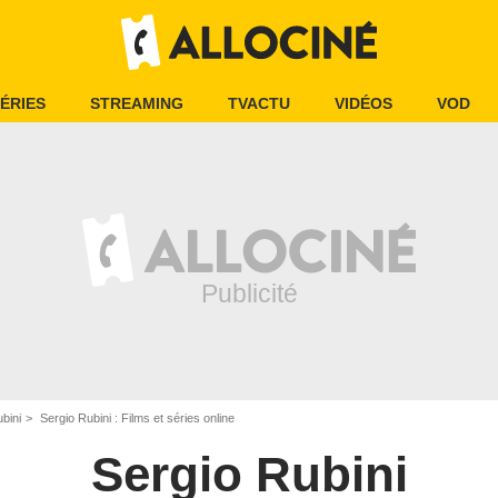
ÉRIES
STREAMING
TVACTU
VIDÉOS
VOD
bini
Sergio Rubini : Films et séries online
Sergio Rubini