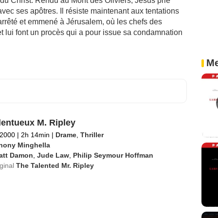
du Christ. Rendu au Mont des Oliviers, Jésus prie
vec ses apôtres. Il résiste maintenant aux tentations
 arrêté et emmené à Jérusalem, où les chefs des
t lui font un procès qui a pour issue sa condamnation
Me
lentueux M. Ripley
 2000
|
2h 14min
|
Drame
,
Thriller
hony Minghella
att Damon
,
Jude Law
,
Philip Seymour Hoffman
iginal
The Talented Mr. Ripley