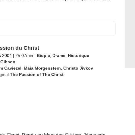
ssion du Christ
s 2004
|
2h 07min
|
Biopic
,
Drame
,
Historique
 Gibson
m Caviezel
,
Maia Morgenstern
,
Christo Jivkov
iginal
The Passion of The Christ