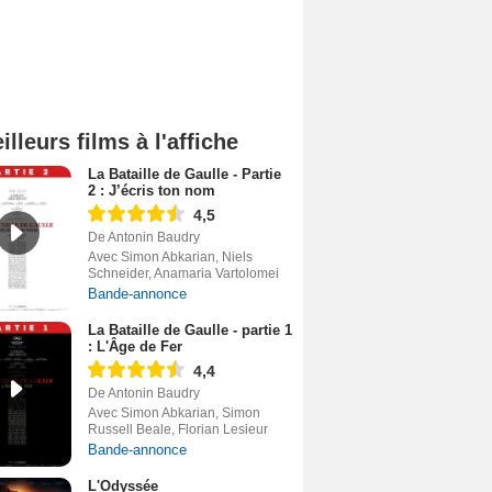
illeurs films à l'affiche
La Bataille de Gaulle - Partie
2 : J’écris ton nom
4,5
De Antonin Baudry
Avec Simon Abkarian, Niels
Schneider, Anamaria Vartolomei
Bande-annonce
La Bataille de Gaulle - partie 1
: L'Âge de Fer
4,4
De Antonin Baudry
Avec Simon Abkarian, Simon
Russell Beale, Florian Lesieur
Bande-annonce
L'Odyssée