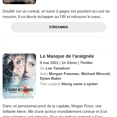
Doublé sur un contrat, un tueur à gages est pourtant accusé du
meurtre. Il va devoir échapper au FBI et retrouver le tueur...
STREAMING
Le Masque de l'araignée
9 mai 2001
|
1h 43min
|
Thriller
De
Lee Tamahori
Avec
Morgan Freeman
,
Michael Wincott
,
Dylan Baker
Titre original
Along came a spider
Dans un pensionnat privé de la capitale, Megan Rose, une
brillante élève, fille d'une actrice mondialement connue et d'un
père sénateur, est enlevée. Tous les indices mènent à Gary