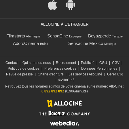
ALLOCINÉ À L'ÉTRANGER
Filmstarts
SensaCine
Beyazperde
Allemagne
Espagne
Turquie
AdoroCinema
Sensacine México
Brésil
Mexique
Contact
|
Qui sommes-nous
|
Recrutement
|
Publicité
|
CGU
|
CGV
|
Politique de cookies
|
Préférences cookies
|
Données Personnelles
|
Revue de presse
|
Charte d'écriture
|
Les services AlloCiné
|
Gérer Utiq
|
©AlloCiné
Retrouvez tous les horaires et infos de votre cinéma sur le numéro AlloCiné :
0 892 892 892
(0,90€/minute)