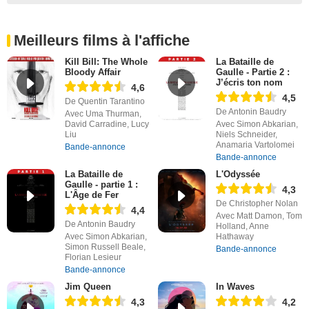
Meilleurs films à l'affiche
Kill Bill: The Whole
La Bataille de
Bloody Affair
Gaulle - Partie 2 :
J’écris ton nom
4,6
4,5
De Quentin Tarantino
De Antonin Baudry
Avec Uma Thurman,
David Carradine, Lucy
Avec Simon Abkarian,
Liu
Niels Schneider,
Anamaria Vartolomei
Bande-annonce
Bande-annonce
La Bataille de
L'Odyssée
Gaulle - partie 1 :
4,3
L'Âge de Fer
De Christopher Nolan
4,4
Avec Matt Damon, Tom
De Antonin Baudry
Holland, Anne
Avec Simon Abkarian,
Hathaway
Simon Russell Beale,
Bande-annonce
Florian Lesieur
Bande-annonce
Jim Queen
In Waves
4,3
4,2