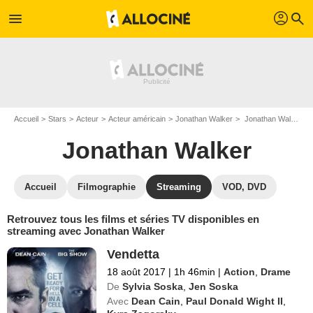
profil
menu
search
Accueil
Stars
Acteur
Acteur américain
Jonathan Walker
Jonathan Walker : Films et séries online
Jonathan Walker
Accueil
Filmographie
Streaming
VOD, DVD
Retrouvez tous les films et séries TV disponibles en
streaming avec Jonathan Walker
Vendetta
18 août 2017
|
1h 46min
|
Action
,
Drame
De
Sylvia Soska
,
Jen Soska
Avec
Dean Cain
,
Paul Donald Wight II
,