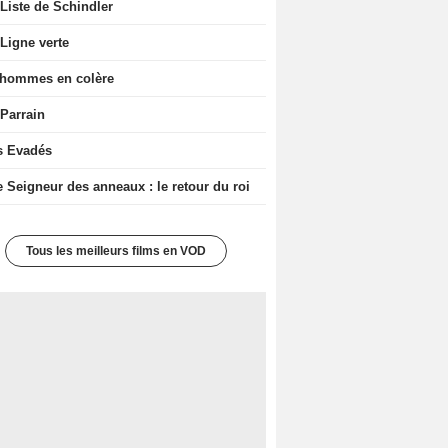
Liste de Schindler
Ligne verte
 hommes en colère
 Parrain
s Evadés
e Seigneur des anneaux : le retour du roi
Tous les meilleurs films en VOD