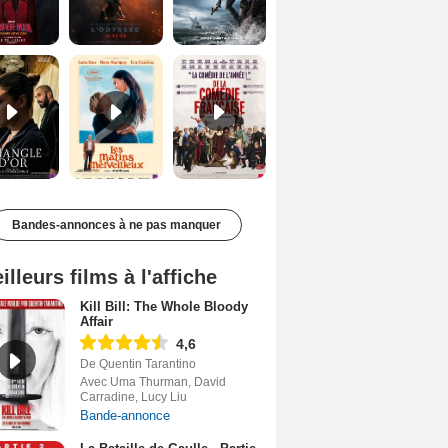
Le Triangle d'or Bande-annonce VF
Les Matins merveilleux Bande-annonce VF
De la Comédie-Française Teaser VF
Bandes-annonces à ne pas manquer
illeurs films à l'affiche
Kill Bill: The Whole Bloody
Affair
4,6
De Quentin Tarantino
Avec Uma Thurman, David
Carradine, Lucy Liu
Bande-annonce