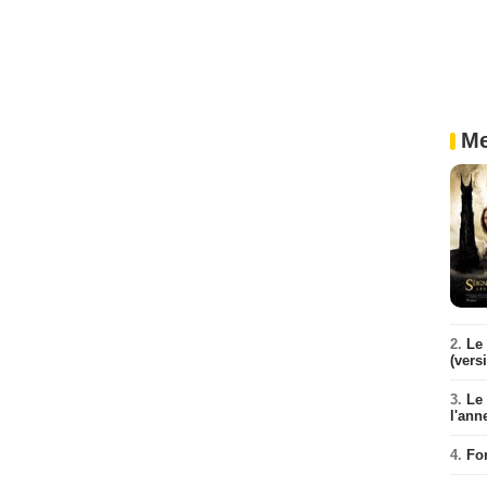
Me
2.
Le 
(vers
3.
Le
l'ann
4.
Fo