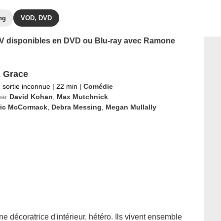
ng
VOD, DVD
s TV disponibles en DVD ou Blu-ray avec Ramone
& Grace
 sortie inconnue
|
22 min
|
Comédie
par
David Kohan
,
Max Mutchnick
ric McCormack
,
Debra Messing
,
Megan Mullally
ne décoratrice d'intérieur, hétéro. Ils vivent ensemble