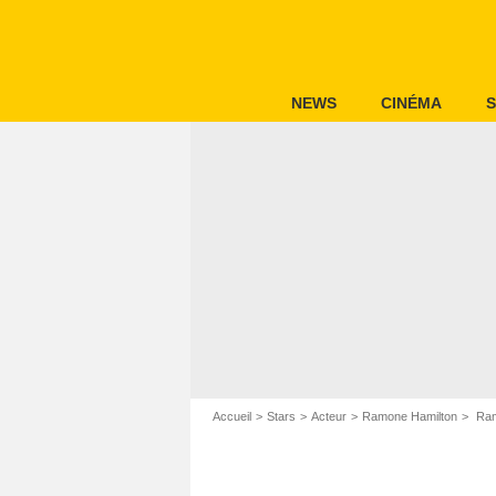
NEWS
CINÉMA
S
Accueil
Stars
Acteur
Ramone Hamilton
Ram