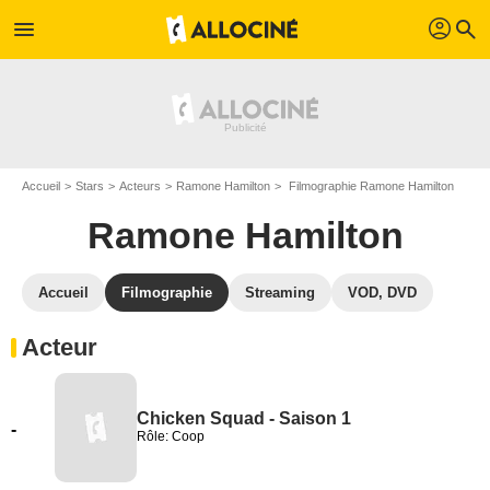
profil
menu
search
Accueil
Stars
Acteurs
Ramone Hamilton
Filmographie Ramone Hamilton
Ramone Hamilton
Accueil
Filmographie
Streaming
VOD, DVD
Acteur
Chicken Squad - Saison 1
-
Rôle: Coop