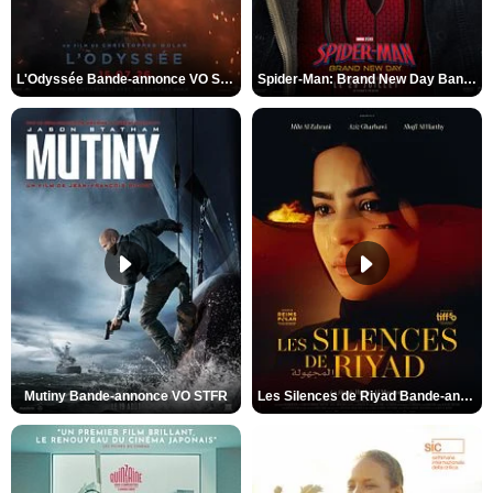
L'Odyssée Bande-annonce VO STFR
Spider-Man: Brand New Day Bande-annonce VO STFR
Mutiny Bande-annonce VO STFR
Les Silences de Riyad Bande-annonce VO STFR