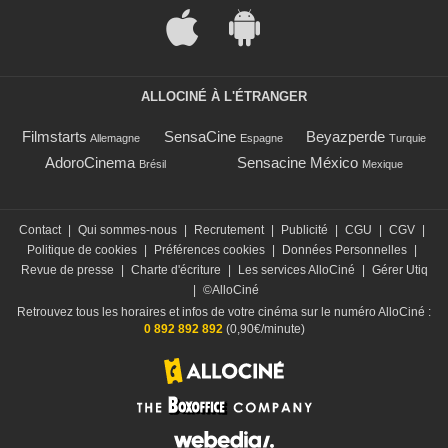
ALLOCINÉ À L'ÉTRANGER
Filmstarts
SensaCine
Beyazperde
Allemagne
Espagne
Turquie
AdoroCinema
Sensacine México
Brésil
Mexique
Contact
|
Qui sommes-nous
|
Recrutement
|
Publicité
|
CGU
|
CGV
|
Politique de cookies
|
Préférences cookies
|
Données Personnelles
|
Revue de presse
|
Charte d'écriture
|
Les services AlloCiné
|
Gérer Utiq
|
©AlloCiné
Retrouvez tous les horaires et infos de votre cinéma sur le numéro AlloCiné :
0 892 892 892
(0,90€/minute)