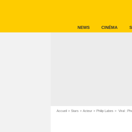
NEWS
CINÉMA
S
Accueil
Stars
Acteur
Philip Labes
Viral : Ph