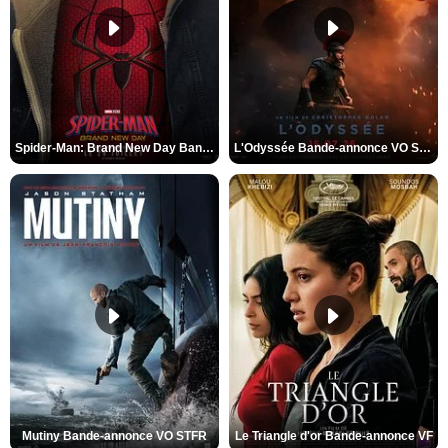
Spider-Man: Brand New Day Bande-annonce VO STFR
L'Odyssée Bande-annonce VO STFR
Mutiny Bande-annonce VO STFR
Le Triangle d'or Bande-annonce VF