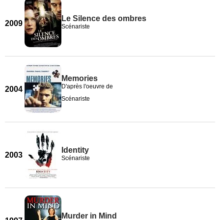
Le Silence des ombres
2009
Scénariste
Memories
D'après l'oeuvre de
2004
Scénariste
Identity
2003
Scénariste
Murder in Mind