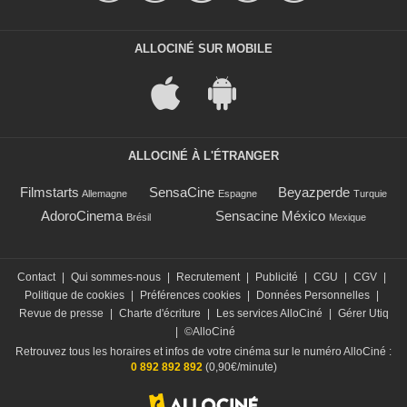
ALLOCINÉ SUR MOBILE
ALLOCINÉ À L'ÉTRANGER
Filmstarts
SensaCine
Beyazperde
Allemagne
Espagne
Turquie
AdoroCinema
Sensacine México
Brésil
Mexique
Contact
|
Qui sommes-nous
|
Recrutement
|
Publicité
|
CGU
|
CGV
|
Politique de cookies
|
Préférences cookies
|
Données Personnelles
|
Revue de presse
|
Charte d'écriture
|
Les services AlloCiné
|
Gérer Utiq
|
©AlloCiné
Retrouvez tous les horaires et infos de votre cinéma sur le numéro AlloCiné :
0 892 892 892
(0,90€/minute)