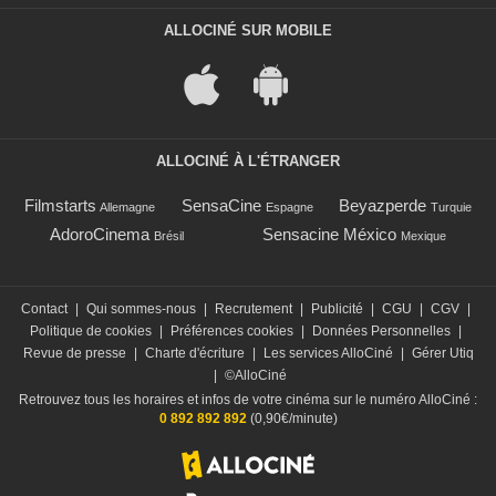
ALLOCINÉ SUR MOBILE
ALLOCINÉ À L'ÉTRANGER
Filmstarts
SensaCine
Beyazperde
Allemagne
Espagne
Turquie
AdoroCinema
Sensacine México
Brésil
Mexique
Contact
|
Qui sommes-nous
|
Recrutement
|
Publicité
|
CGU
|
CGV
|
Politique de cookies
|
Préférences cookies
|
Données Personnelles
|
Revue de presse
|
Charte d'écriture
|
Les services AlloCiné
|
Gérer Utiq
|
©AlloCiné
Retrouvez tous les horaires et infos de votre cinéma sur le numéro AlloCiné :
0 892 892 892
(0,90€/minute)