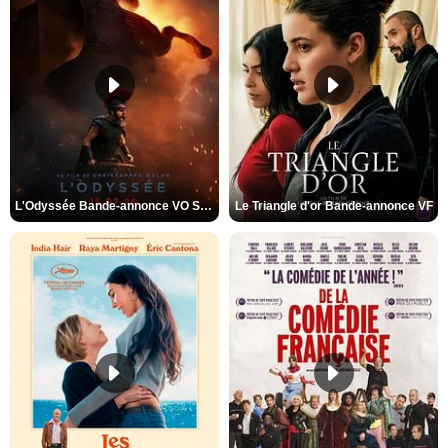
L'Odyssée Bande-annonce VO STFR
Le Triangle d'or Bande-annonce VF