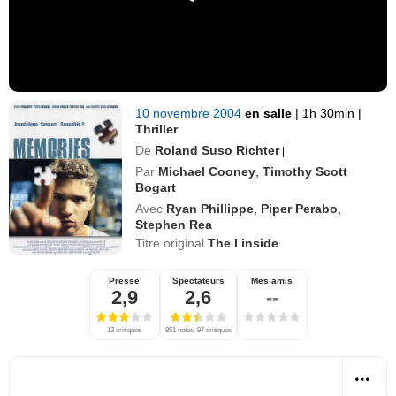
10 novembre 2004
en salle
|
1h 30min
|
Thriller
De
Roland Suso Richter
|
Par
Michael Cooney
,
Timothy Scott
Bogart
Avec
Ryan Phillippe
,
Piper Perabo
,
Stephen Rea
Titre original
The I inside
Presse
Spectateurs
Mes amis
2,9
2,6
--
13 critiques
851 notes, 97 critiques