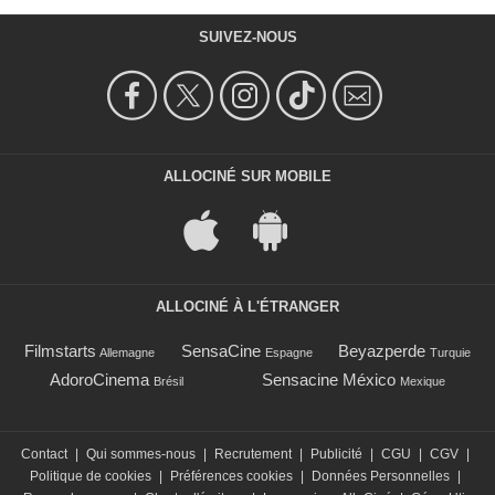
SUIVEZ-NOUS
ALLOCINÉ SUR MOBILE
ALLOCINÉ À L'ÉTRANGER
Filmstarts
SensaCine
Beyazperde
Allemagne
Espagne
Turquie
AdoroCinema
Sensacine México
Brésil
Mexique
Contact
|
Qui sommes-nous
|
Recrutement
|
Publicité
|
CGU
|
CGV
|
Politique de cookies
|
Préférences cookies
|
Données Personnelles
|