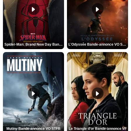
Spider-Man: Brand New Day Bande-annonce VO STFR
L'Odyssée Bande-annonce VO STFR
Mutiny Bande-annonce VO STFR
Le Triangle d'or Bande-annonce VF