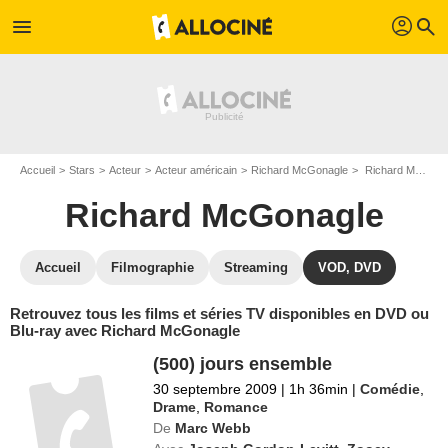
profil
menu
search
Accueil
Stars
Acteur
Acteur américain
Richard McGonagle
Richard McGonagle : ses Blu-Ray, DVD, VOD, SVOD
Richard McGonagle
Accueil
Filmographie
Streaming
VOD, DVD
Retrouvez tous les films et séries TV disponibles en DVD ou
Blu-ray avec Richard McGonagle
(500) jours ensemble
30 septembre 2009
|
1h 36min
|
Comédie
,
Drame
,
Romance
De
Marc Webb