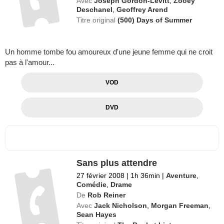
Avec
Joseph Gordon-Levitt
,
Zooey
Deschanel
,
Geoffrey Arend
Titre original
(500) Days of Summer
Un homme tombe fou amoureux d'une jeune femme qui ne croit
pas à l'amour...
VOD
DVD
Sans plus attendre
27 février 2008
|
1h 36min
|
Aventure
,
Comédie
,
Drame
De
Rob Reiner
Avec
Jack Nicholson
,
Morgan Freeman
,
Sean Hayes