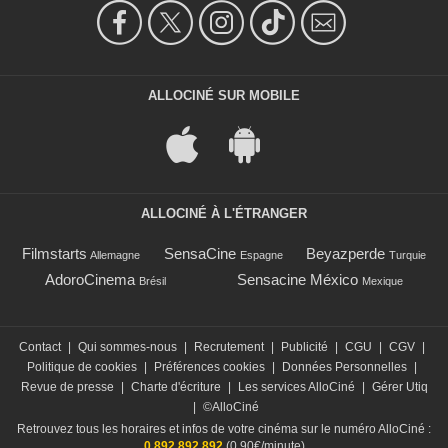
ALLOCINÉ SUR MOBILE
ALLOCINÉ À L'ÉTRANGER
Filmstarts
SensaCine
Beyazperde
Allemagne
Espagne
Turquie
AdoroCinema
Sensacine México
Brésil
Mexique
Contact
|
Qui sommes-nous
|
Recrutement
|
Publicité
|
CGU
|
CGV
|
Politique de cookies
|
Préférences cookies
|
Données Personnelles
|
Revue de presse
|
Charte d'écriture
|
Les services AlloCiné
|
Gérer Utiq
|
©AlloCiné
Retrouvez tous les horaires et infos de votre cinéma sur le numéro AlloCiné :
0 892 892 892
(0,90€/minute)