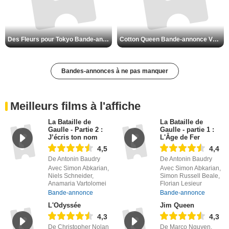
Des Fleurs pour Tokyo Bande-annonce VO STFR
Cotton Queen Bande-annonce VO STFR
Bandes-annonces à ne pas manquer
Meilleurs films à l'affiche
La Bataille de
La Bataille de
Gaulle - Partie 2 :
Gaulle - partie 1 :
J’écris ton nom
L'Âge de Fer
4,5
4,4
De Antonin Baudry
De Antonin Baudry
Avec Simon Abkarian,
Avec Simon Abkarian,
Niels Schneider,
Simon Russell Beale,
Anamaria Vartolomei
Florian Lesieur
Bande-annonce
Bande-annonce
L'Odyssée
Jim Queen
4,3
4,3
De Christopher Nolan
De Marco Nguyen,