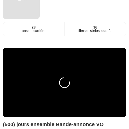
28
36
ans de carrière
films et séries tournés
(500) jours ensemble Bande-annonce VO