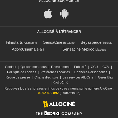
ALLOCINÉ SUR MOBILE
ALLOCINÉ À L'ÉTRANGER
Filmstarts
SensaCine
Beyazperde
Allemagne
Espagne
Turquie
AdoroCinema
Sensacine México
Brésil
Mexique
Contact
|
Qui sommes-nous
|
Recrutement
|
Publicité
|
CGU
|
CGV
|
Politique de cookies
|
Préférences cookies
|
Données Personnelles
|
Revue de presse
|
Charte d'écriture
|
Les services AlloCiné
|
Gérer Utiq
|
©AlloCiné
Retrouvez tous les horaires et infos de votre cinéma sur le numéro AlloCiné :
0 892 892 892
(0,90€/minute)