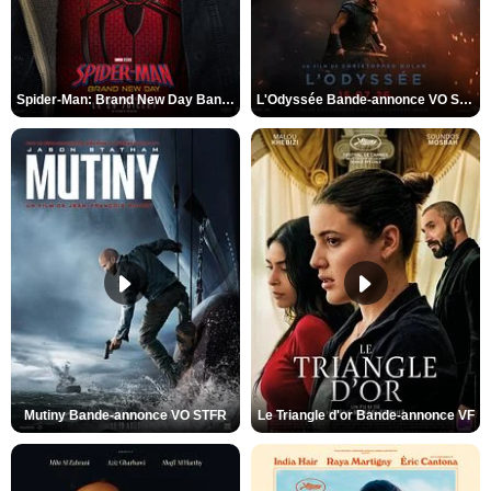
Spider-Man: Brand New Day Bande-annonce VO STFR
L'Odyssée Bande-annonce VO STFR
Mutiny Bande-annonce VO STFR
Le Triangle d'or Bande-annonce VF