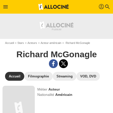
profil
menu
search
Accueil
Stars
Acteurs
Acteur américain
Richard McGonagle
Richard McGonagle
Accueil
Filmographie
Streaming
VOD, DVD
Métier
Acteur
Nationalité
Américain