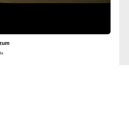
uzum
lix