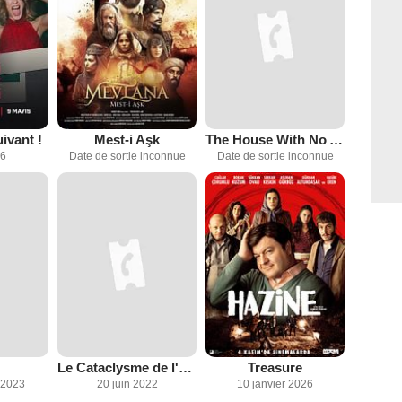
ivant !
Mest-i Aşk
The House With No Address
26
Date de sortie inconnue
Date de sortie inconnue
Le Cataclysme de l'amour
Treasure
 2023
20 juin 2022
10 janvier 2026