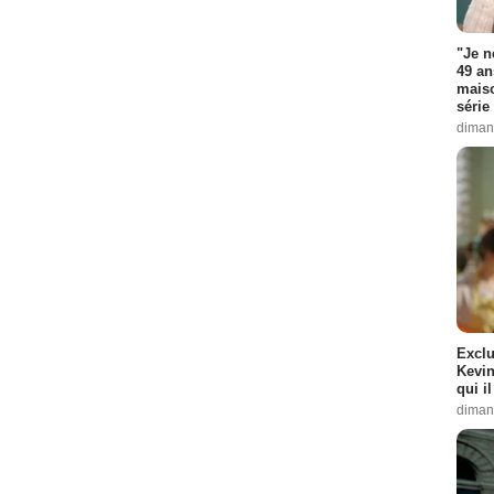
"Je n
49 an
maiso
série 
diman
Exclu
Kevin
qui i
diman