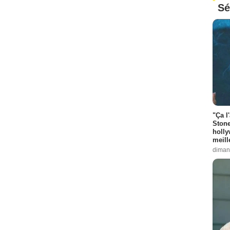
Sé
"Ça l
Stone
holly
meill
diman