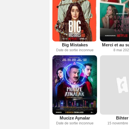
Big Mistakes
Merci et au su
Date de sortie inconnue
8 mai 20
Mucize Aynalar
Bihter
Date de sortie inconnue
15 novembre