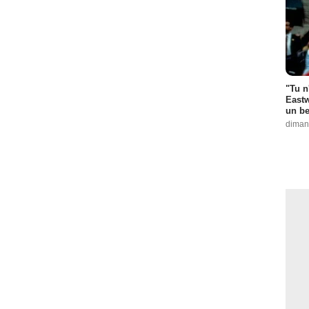
"Tu n
Eastw
un be
diman