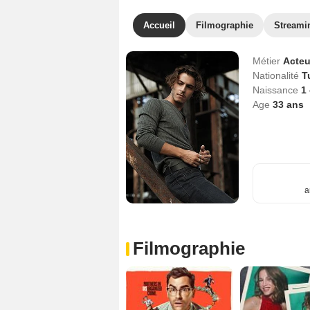
Accueil
Filmographie
Streami
Métier
Acteu
Nationalité
T
Naissance
1
Age
33
ans
a
Filmographie