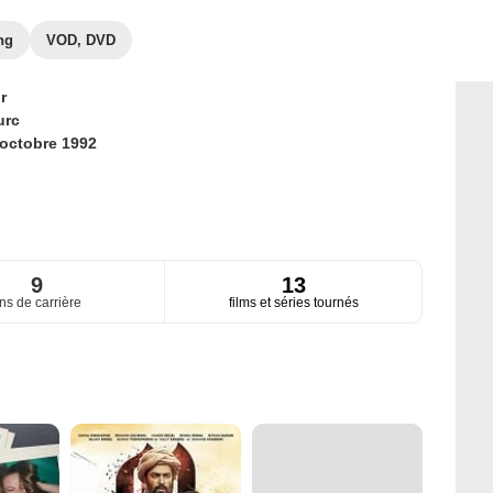
ng
VOD, DVD
r
urc
 octobre 1992
9
13
ns de carrière
films et séries tournés