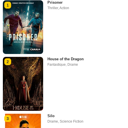
Prisoner
1
Thriller
,
Action
House of the Dragon
2
Fantastique
,
Drame
Silo
3
Drame
,
Science Fiction