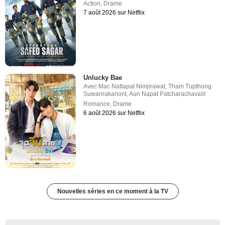
Action
,
Drame
7 août 2026 sur Netflix
Unlucky Bae
Avec
Mac Nattapat Nimjirawat
,
Tham Tupthong
Suwanrakanont
,
Aun Napat Patcharachavalit
Romance
,
Drame
6 août 2026 sur Netflix
Nouvelles séries en ce moment à la TV