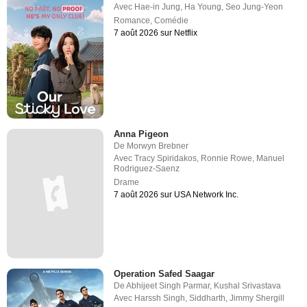
Avec
Hae-in Jung
,
Ha Young
,
Seo Jung-Yeon
Romance
,
Comédie
7 août 2026 sur Netflix
Anna Pigeon
De
Morwyn Brebner
Avec
Tracy Spiridakos
,
Ronnie Rowe
,
Manuel
Rodriguez-Saenz
Drame
7 août 2026 sur USA Network Inc.
Operation Safed Saagar
De
Abhijeet Singh Parmar
,
Kushal Srivastava
Avec
Harssh Singh
,
Siddharth
,
Jimmy Shergill