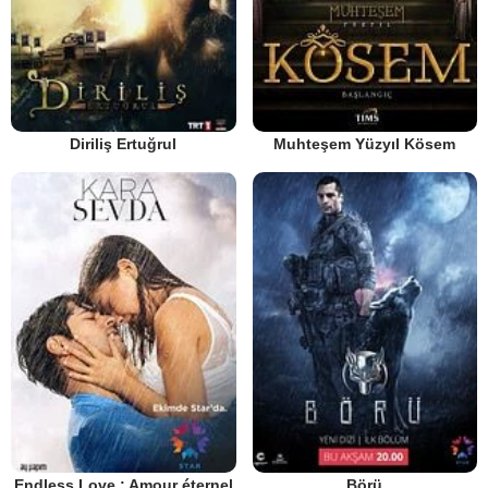
Diriliş Ertuğrul
Muhteşem Yüzyıl Kösem
Endless Love : Amour éternel
Börü