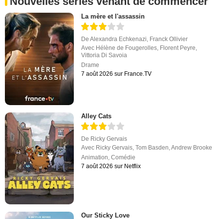
Nouvelles séries venant de commencer
La mère et l'assassin
De
Alexandra Echkenazi
,
Franck Ollivier
Avec
Hélène de Fougerolles
,
Florent Peyre
,
Vittoria Di Savoia
Drame
7 août 2026 sur France.TV
Alley Cats
De
Ricky Gervais
Avec
Ricky Gervais
,
Tom Basden
,
Andrew Brooke
Animation
,
Comédie
7 août 2026 sur Netflix
Our Sticky Love