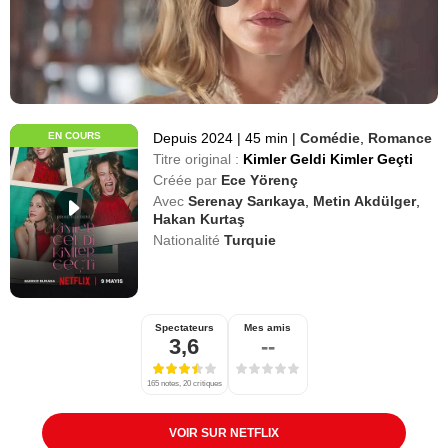
EN COURS
Depuis 2024
|
45 min
|
Comédie
,
Romance
Titre original :
Kimler Geldi Kimler Geçti
Créée par
Ece Yörenç
Avec
Serenay Sarıkaya
,
Metin Akdülger
,
Hakan Kurtaş
Nationalité
Turquie
Spectateurs
Mes amis
3,6
--
165 notes, 20 critiques
VOIR SUR NETFLIX