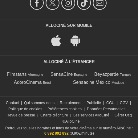
ALLOCINÉ SUR MOBILE
ALLOCINÉ À L'ÉTRANGER
Filmstarts
SensaCine
Beyazperde
Allemagne
Espagne
Turquie
AdoroCinema
Sensacine México
Brésil
Mexique
Contact
|
Qui sommes-nous
|
Recrutement
|
Publicité
|
CGU
|
CGV
|
Politique de cookies
|
Préférences cookies
|
Données Personnelles
|
Revue de presse
|
Charte d'écriture
|
Les services AlloCiné
|
Gérer Utiq
|
©AlloCiné
Retrouvez tous les horaires et infos de votre cinéma sur le numéro AlloCiné :
0 892 892 892
(0,90€/minute)