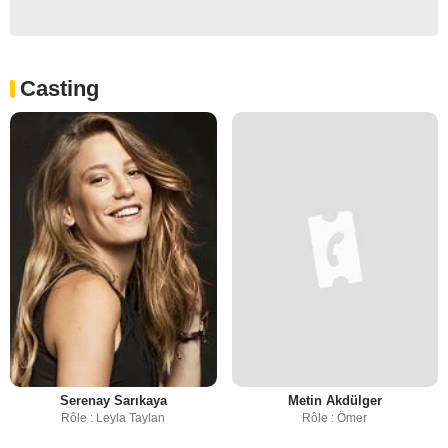
Casting
Serenay Sarıkaya
Metin Akdülger
Rôle : Leyla Taylan
Rôle : Ömer