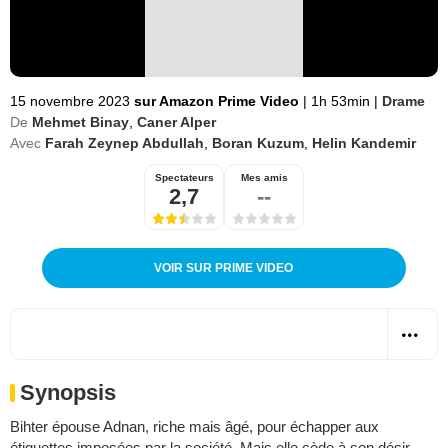
15 novembre 2023
sur Amazon Prime Video
|
1h 53min
|
Drame
De
Mehmet Binay
,
Caner Alper
Avec
Farah Zeynep Abdullah
,
Boran Kuzum
,
Helin Kandemir
Spectateurs
Mes amis
2,7
--
VOIR SUR PRIME VIDEO
Synopsis
Bihter épouse Adnan, riche mais âgé, pour échapper aux
étiquettes imposées par la société. Mais elle cède à son désir