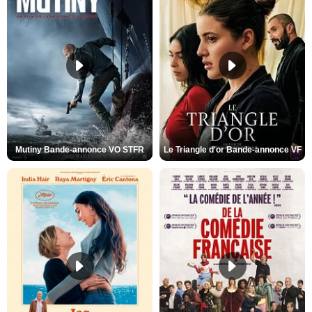
Mutiny Bande-annonce VO STFR
Le Triangle d'or Bande-annonce VF