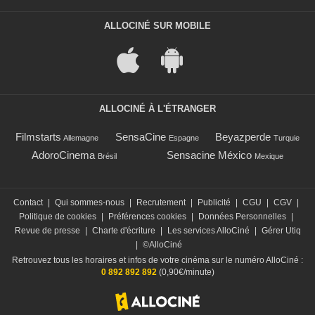
ALLOCINÉ SUR MOBILE
ALLOCINÉ À L'ÉTRANGER
Filmstarts
SensaCine
Beyazperde
Allemagne
Espagne
Turquie
AdoroCinema
Sensacine México
Brésil
Mexique
Contact
|
Qui sommes-nous
|
Recrutement
|
Publicité
|
CGU
|
CGV
|
Politique de cookies
|
Préférences cookies
|
Données Personnelles
|
Revue de presse
|
Charte d'écriture
|
Les services AlloCiné
|
Gérer Utiq
|
©AlloCiné
Retrouvez tous les horaires et infos de votre cinéma sur le numéro AlloCiné :
0 892 892 892
(0,90€/minute)