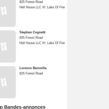
825 Forest Road
Hell House LLC III: Lake Of Fire
Stephen Cognetti
825 Forest Road
Hell House LLC III: Lake Of Fire
Lorenzo Beronilla
825 Forest Road
p Bandes-annonces
Spider-Man: Brand New Day Bande-annonce VO STFR
L'Odyssée Bande-annonce VO STFR
Mutiny Bande-annonce VO STFR