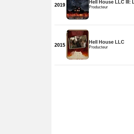
Hell House LLC III: 
2019
Producteur
Hell House LLC
2015
Producteur