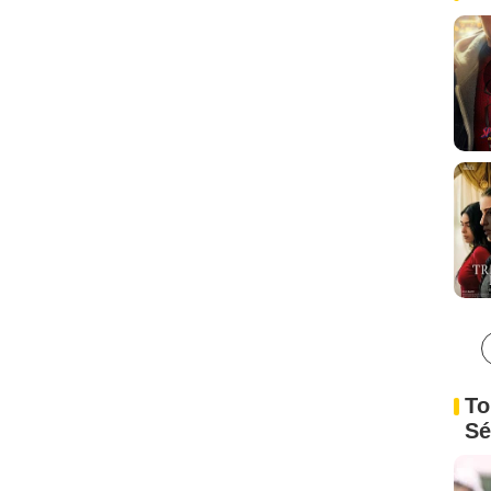
To
Sé