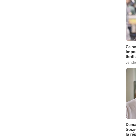
Ce so
Impos
thrill
vendr
Demai
Soizi
la ré