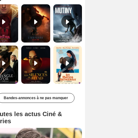
Le Triangle d'or Bande-annonce VF
Les Silences de Riyad Bande-annonce VO STFR
Les Matins merveilleux Bande-annonce VF
Bandes-annonces à ne pas manquer
utes les actus Ciné &
ries