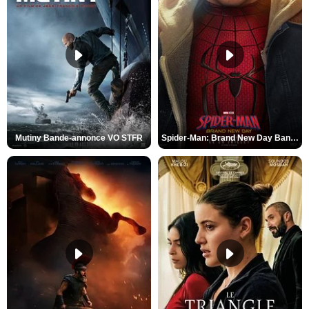
Mutiny Bande-annonce VO STFR
Spider-Man: Brand New Day Bande-annonce VO STFR