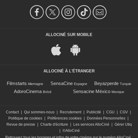
ALLOCINÉ SUR MOBILE
ALLOCINÉ À L'ÉTRANGER
Filmstarts
SensaCine
Beyazperde
Allemagne
Espagne
Turquie
AdoroCinema
Sensacine México
Brésil
Mexique
Contact
|
Qui sommes-nous
|
Recrutement
|
Publicité
|
CGU
|
CGV
|
Politique de cookies
|
Préférences cookies
|
Données Personnelles
|
Revue de presse
|
Charte d'écriture
|
Les services AlloCiné
|
Gérer Utiq
|
©AlloCiné
Retrouvez tous les horaires et infos de votre cinéma sur le numéro AlloCiné :