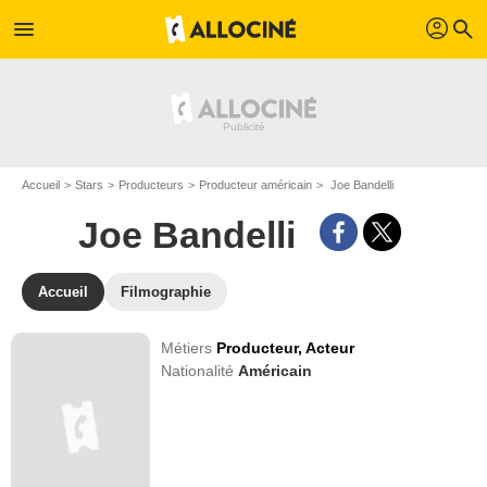
profil
menu
search
Accueil
Stars
Producteurs
Producteur américain
Joe Bandelli
Joe Bandelli
Accueil
Filmographie
Métiers
Producteur,
Acteur
Nationalité
Américain