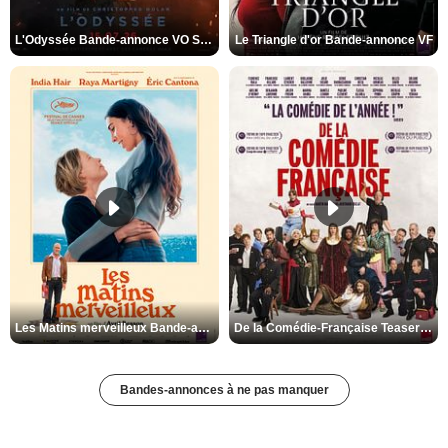
L'Odyssée Bande-annonce VO STFR
Le Triangle d'or Bande-annonce VF
Les Matins merveilleux Bande-annonce VF
De la Comédie-Française Teaser VF
Bandes-annonces à ne pas manquer