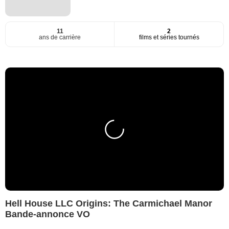
11
2
ans de carrière
films et séries tournés
Hell House LLC Origins: The Carmichael Manor
Bande-annonce VO