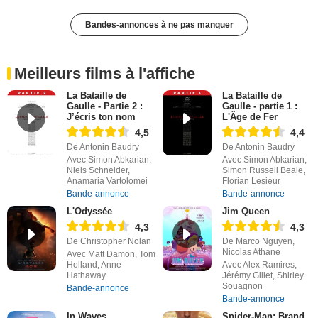
Bandes-annonces à ne pas manquer
Meilleurs films à l'affiche
La Bataille de
La Bataille de
Gaulle - Partie 2 :
Gaulle - partie 1 :
J’écris ton nom
L'Âge de Fer
4,5
4,4
De Antonin Baudry
De Antonin Baudry
Avec Simon Abkarian,
Avec Simon Abkarian,
Niels Schneider,
Simon Russell Beale,
Anamaria Vartolomei
Florian Lesieur
Bande-annonce
Bande-annonce
L'Odyssée
Jim Queen
4,3
4,3
De Christopher Nolan
De Marco Nguyen,
Nicolas Athane
Avec Matt Damon, Tom
Holland, Anne
Avec Alex Ramires,
Hathaway
Jérémy Gillet, Shirley
Souagnon
Bande-annonce
Bande-annonce
In Waves
Spider-Man: Brand