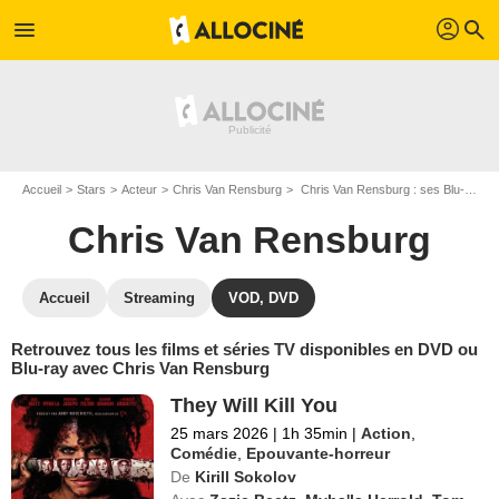
profil
menu
search
Accueil
Stars
Acteur
Chris Van Rensburg
Chris Van Rensburg : ses Blu-Ray, DVD, VOD, SVOD
Chris Van Rensburg
Accueil
Streaming
VOD, DVD
Retrouvez tous les films et séries TV disponibles en DVD ou
Blu-ray avec Chris Van Rensburg
They Will Kill You
25 mars 2026
|
1h 35min
|
Action
,
Comédie
,
Epouvante-horreur
De
Kirill Sokolov