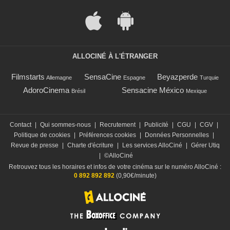
ALLOCINÉ À L'ÉTRANGER
Filmstarts
SensaCine
Beyazperde
Allemagne
Espagne
Turquie
AdoroCinema
Sensacine México
Brésil
Mexique
Contact
|
Qui sommes-nous
|
Recrutement
|
Publicité
|
CGU
|
CGV
|
Politique de cookies
|
Préférences cookies
|
Données Personnelles
|
Revue de presse
|
Charte d'écriture
|
Les services AlloCiné
|
Gérer Utiq
|
©AlloCiné
Retrouvez tous les horaires et infos de votre cinéma sur le numéro AlloCiné :
0 892 892 892
(0,90€/minute)