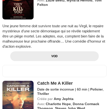
Avec
Zazie Beetz
,
Myha'la Herrold
,
Tom
Felton
Une jeune femme doit survivre toute une nuit au Virgil, le repaire
mystérieux d’une secte démoniaque qui se révèle rapidement
être un piège mortel. Les adeptes, eux, comptent bien faire de la
malheureuse leur prochaine offrande… Une comédie d’horreur et
d’action explosive.
VOD
Catch Me A Killer
Date de sortie inconnue
|
60 min
|
Policier
,
Thriller
Créée par
Amy Jephta
Avec
Charlotte Hope
,
Donna Cormack
Thomson
,
Steven John Ward