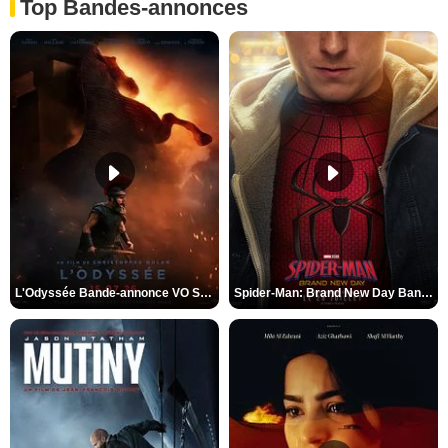
Top Bandes-annonces
L'Odyssée Bande-annonce VO STFR
Spider-Man: Brand New Day Bande-annonce VO STFR