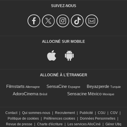
SUIVEZ-NOUS
ALLOCINÉ SUR MOBILE
ALLOCINÉ À L'ÉTRANGER
Filmstarts
SensaCine
Beyazperde
Allemagne
Espagne
Turquie
AdoroCinema
Sensacine México
Brésil
Mexique
Contact
|
Qui sommes-nous
|
Recrutement
|
Publicité
|
CGU
|
CGV
|
Politique de cookies
|
Préférences cookies
|
Données Personnelles
|
Revue de presse
|
Charte d'écriture
|
Les services AlloCiné
|
Gérer Utiq