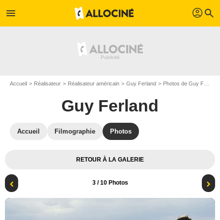
profil
menu
search
Accueil
Réalisateur
Réalisateur américain
Guy Ferland
Photos de Guy Ferland
Guy Ferland
Accueil
Filmographie
Photos
RETOUR À LA GALERIE
3
/ 10 Photos