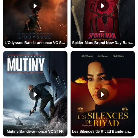
L'Odyssée Bande-annonce VO STFR
Spider-Man: Brand New Day Bande-annonce VO STFR
Mutiny Bande-annonce VO STFR
Les Silences de Riyad Bande-annonce VO STFR