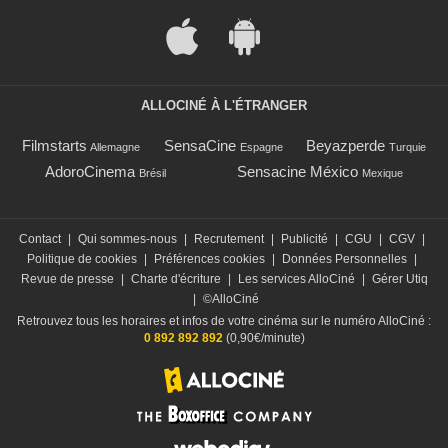
ALLOCINÉ À L'ÉTRANGER
Filmstarts
SensaCine
Beyazperde
Allemagne
Espagne
Turquie
AdoroCinema
Sensacine México
Brésil
Mexique
Contact
|
Qui sommes-nous
|
Recrutement
|
Publicité
|
CGU
|
CGV
|
Politique de cookies
|
Préférences cookies
|
Données Personnelles
|
Revue de presse
|
Charte d'écriture
|
Les services AlloCiné
|
Gérer Utiq
|
©AlloCiné
Retrouvez tous les horaires et infos de votre cinéma sur le numéro AlloCiné :
0 892 892 892
(0,90€/minute)