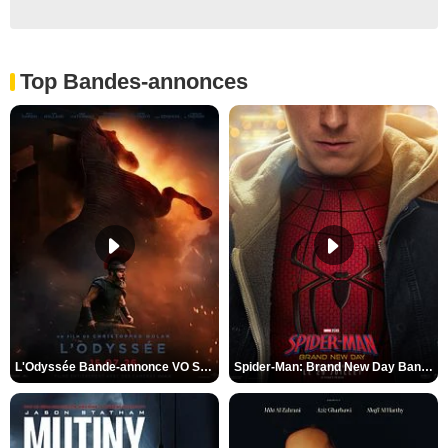
Top Bandes-annonces
L'Odyssée Bande-annonce VO STFR
Spider-Man: Brand New Day Bande-annonce VO STFR