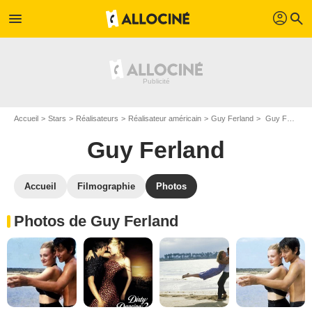
profil
menu
search
Accueil
Stars
Réalisateurs
Réalisateur américain
Guy Ferland
Guy Ferland : Photos de ses films et séries
Guy Ferland
Accueil
Filmographie
Photos
Photos de Guy Ferland