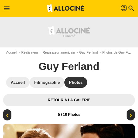
profil
menu
search
Accueil
Réalisateur
Réalisateur américain
Guy Ferland
Photos de Guy Ferland
Guy Ferland
Accueil
Filmographie
Photos
RETOUR À LA GALERIE
5
/ 10 Photos