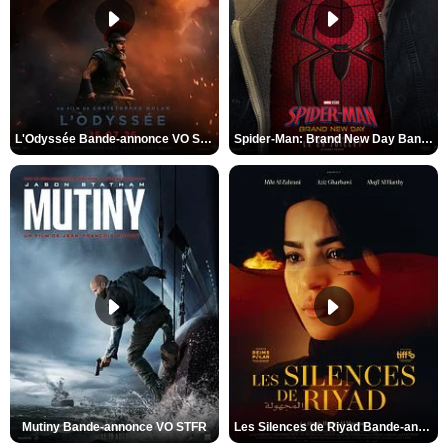
L'Odyssée Bande-annonce VO STFR
Spider-Man: Brand New Day Bande-annonce VO STFR
Mutiny Bande-annonce VO STFR
Les Silences de Riyad Bande-annonce VO STFR