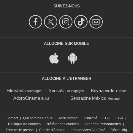
SUIVEZ-NOUS
ALLOCINÉ SUR MOBILE
ALLOCINÉ À L'ÉTRANGER
Filmstarts
SensaCine
Beyazperde
Allemagne
Espagne
Turquie
AdoroCinema
Sensacine México
Brésil
Mexique
Contact
|
Qui sommes-nous
|
Recrutement
|
Publicité
|
CGU
|
CGV
|
Politique de cookies
|
Préférences cookies
|
Données Personnelles
|
Revue de presse
|
Charte d'écriture
|
Les services AlloCiné
|
Gérer Utiq