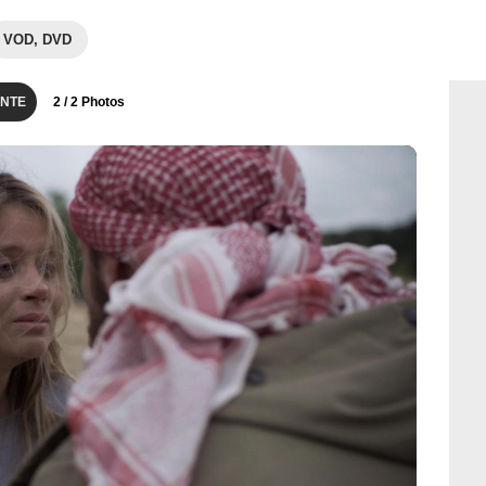
VOD, DVD
NTE
2
/ 2 Photos