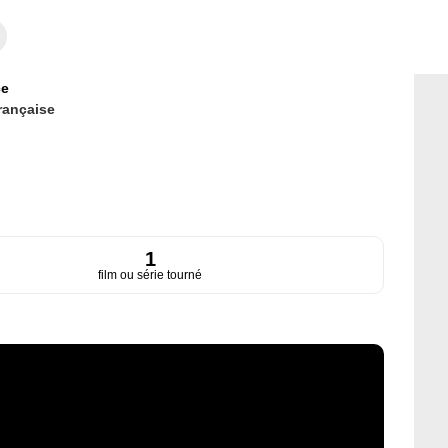
ce
rançaise
1
film ou série tourné