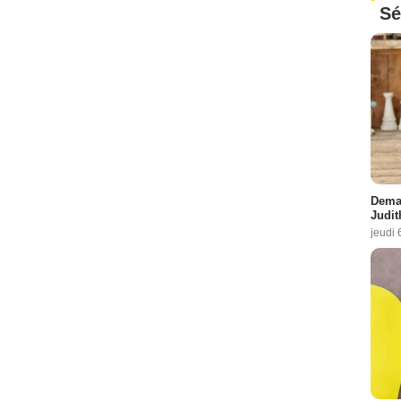
Sé
Demai
Judit
jeudi 