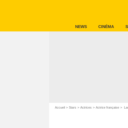
NEWS
CINÉMA
S
Accueil
Stars
Actrices
Actrice française
Lau