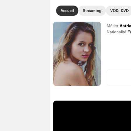
Accueil
Streaming
VOD, DVD
Métier
Actri
Nationalité
F