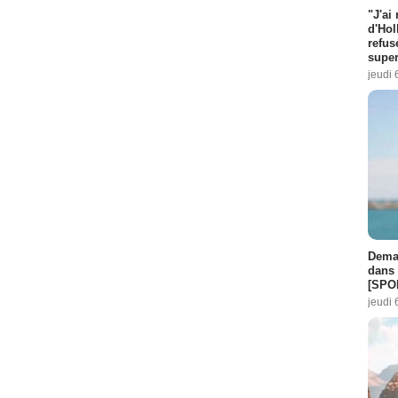
"J'ai
d'Hol
refus
super
jeudi 
Demai
dans 
[SPO
jeudi 