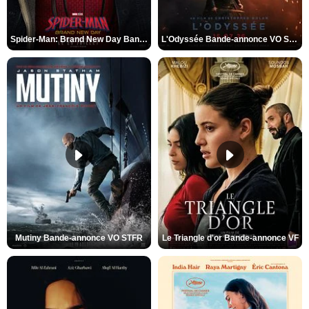
Spider-Man: Brand New Day Bande-annonce VO STFR
L'Odyssée Bande-annonce VO STFR
Mutiny Bande-annonce VO STFR
Le Triangle d'or Bande-annonce VF