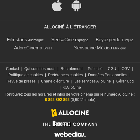
ALLOCINÉ À L'ÉTRANGER
Filmstarts
SensaCine
Beyazperde
Allemagne
Espagne
Turquie
AdoroCinema
Sensacine México
Brésil
Mexique
Contact
|
Qui sommes-nous
|
Recrutement
|
Publicité
|
CGU
|
CGV
|
Politique de cookies
|
Préférences cookies
|
Données Personnelles
|
Revue de presse
|
Charte d'écriture
|
Les services AlloCiné
|
Gérer Utiq
|
©AlloCiné
Retrouvez tous les horaires et infos de votre cinéma sur le numéro AlloCiné :
0 892 892 892
(0,90€/minute)