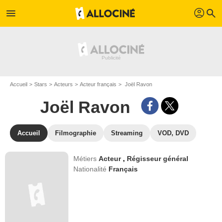
profil
menu
search
Accueil
Stars
Acteurs
Acteur français
Joël Ravon
Joël Ravon
Accueil
Filmographie
Streaming
VOD, DVD
Métiers
Acteur
,
Régisseur général
Nationalité
Français