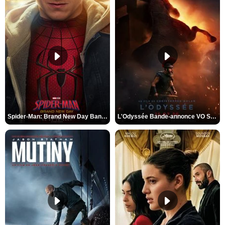
Spider-Man: Brand New Day Bande-annonce VO STFR
L'Odyssée Bande-annonce VO STFR