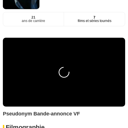
21
7
ans de carrière
films et séries tournés
Pseudonym Bande-annonce VF
Filmographie