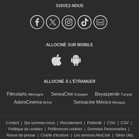
SUIVEZ-NOUS
ALLOCINÉ SUR MOBILE
ALLOCINÉ À L'ÉTRANGER
Filmstarts
SensaCine
Beyazperde
Allemagne
Espagne
Turquie
AdoroCinema
Sensacine México
Brésil
Mexique
Contact
|
Qui sommes-nous
|
Recrutement
|
Publicité
|
CGU
|
CGV
|
Politique de cookies
|
Préférences cookies
|
Données Personnelles
|
Revue de presse
|
Charte d'écriture
|
Les services AlloCiné
|
Gérer Utiq