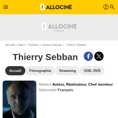
profil
menu
search
Accueil
Stars
Acteurs
Acteur français
Thierry Sebban
Thierry Sebban
Accueil
Filmographie
Streaming
VOD, DVD
Métiers
Acteur,
Réalisateur,
Chef monteur
Nationalité
Français