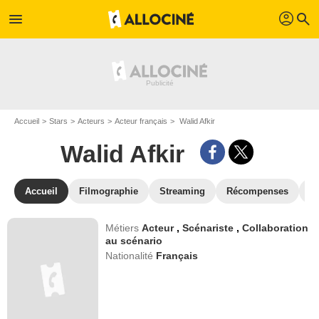
profil
menu
search
Accueil
Stars
Acteurs
Acteur français
Walid Afkir
Walid Afkir
Accueil
Filmographie
Streaming
Récompenses
V
Métiers
Acteur
,
Scénariste
,
Collaboration
au scénario
Nationalité
Français