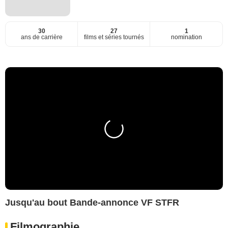
30
27
1
ans de carrière
films et séries tournés
nomination
Jusqu'au bout Bande-annonce VF STFR
Filmographie