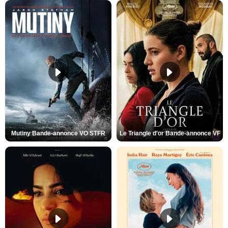
Mutiny Bande-annonce VO STFR
Le Triangle d'or Bande-annonce VF