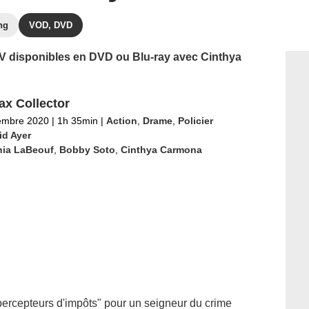
ng
VOD, DVD
 TV disponibles en DVD ou Blu-ray avec Cinthya
ax Collector
embre 2020
|
1h 35min
|
Action
,
Drame
,
Policier
id Ayer
hia LaBeouf
,
Bobby Soto
,
Cinthya Carmona
percepteurs d'impôts" pour un seigneur du crime