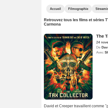
Accueil
Filmographie
Streami
Retrouvez tous les films et séries
Carmona
The T
24 nov
De
Dav
Avec
S
David et Creeper travaillent comme "