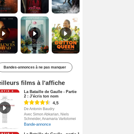
Les Silences de Riyad Bande-annonce VO STFR
Des Fleurs pour Tokyo Bande-annonce VO STFR
Cotton Queen Bande-annonce VO STFR
Bandes-annonces à ne pas manquer
illeurs films à l'affiche
La Bataille de Gaulle - Partie
2 : J’écris ton nom
4,5
De Antonin Baudry
Avec Simon Abkarian, Niels
Schneider, Anamaria Vartolomei
Bande-annonce