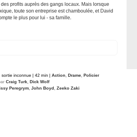
des profits auprès des gangs locaux. Mais lorsque
exique, toute son entreprise est chamboulée, et David
mpte le plus pour lui - sa famille.
 sortie inconnue
|
42 min
|
Action
,
Drame
,
Policier
par
Craig Turk
,
Dick Wolf
issy Peregrym
,
John Boyd
,
Zeeko Zaki