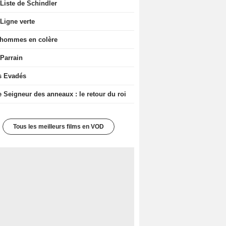
Liste de Schindler
Ligne verte
 hommes en colère
 Parrain
s Evadés
e Seigneur des anneaux : le retour du roi
Tous les meilleurs films en VOD