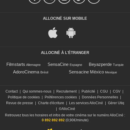
ALLOCINÉ SUR MOBILE
ALLOCINÉ À L'ÉTRANGER
Filmstarts
SensaCine
Beyazperde
Allemagne
Espagne
Turquie
AdoroCinema
Sensacine México
Brésil
Mexique
Contact
|
Qui sommes-nous
|
Recrutement
|
Publicité
|
CGU
|
CGV
|
Politique de cookies
|
Préférences cookies
|
Données Personnelles
|
Revue de presse
|
Charte d'écriture
|
Les services AlloCiné
|
Gérer Utiq
|
©AlloCiné
Retrouvez tous les horaires et infos de votre cinéma sur le numéro AlloCiné :
0 892 892 892
(0,90€/minute)