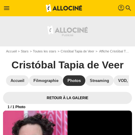
profil
menu
search
Accueil
Stars
Toutes les stars
Cristóbal Tapia de Veer
Affiche Cristóbal Tapia de Veer
Cristóbal Tapia de Veer
Accueil
Filmographie
Photos
Streaming
VOD, DV
RETOUR À LA GALERIE
1
/ 1 Photo