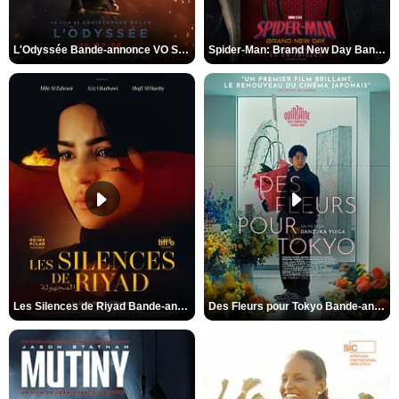
L'Odyssée Bande-annonce VO STFR
Spider-Man: Brand New Day Bande-annonce VO STFR
Les Silences de Riyad Bande-annonce VO STFR
Des Fleurs pour Tokyo Bande-annonce VO STFR