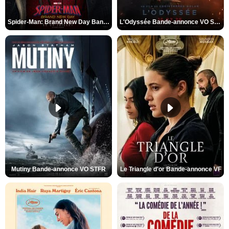
Spider-Man: Brand New Day Bande-annonce VO STFR
L'Odyssée Bande-annonce VO STFR
Mutiny Bande-annonce VO STFR
Le Triangle d'or Bande-annonce VF