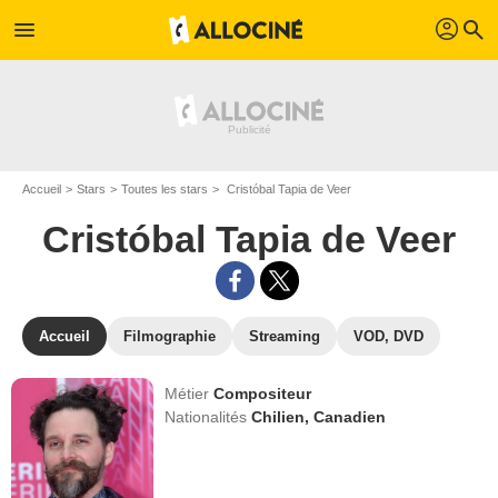
profil
menu
search
Accueil
Stars
Toutes les stars
Cristóbal Tapia de Veer
Cristóbal Tapia de Veer
Accueil
Filmographie
Streaming
VOD, DVD
Métier
Compositeur
Nationalités
Chilien,
Canadien