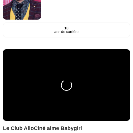
10
ans de carrière
Le Club AlloCiné aime Babygirl