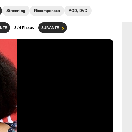
Streaming
Récompenses
VOD, DVD
NTE
3
/ 4 Photos
SUIVANTE