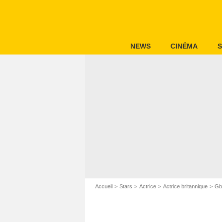
NEWS
CINÉMA
S
Accueil
Stars
Actrice
Actrice britannique
Gb