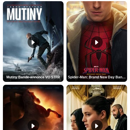
Mutiny Bande-annonce VO STFR
Spider-Man: Brand New Day Bande-annonce VO STFR