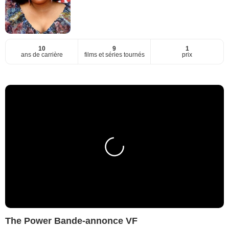
10
9
1
ans de carrière
films et séries tournés
prix
The Power Bande-annonce VF