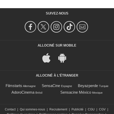
SUIVEZ-NOUS
ALLOCINÉ SUR MOBILE
ALLOCINÉ À L'ÉTRANGER
Filmstarts
SensaCine
Beyazperde
Allemagne
Espagne
Turquie
AdoroCinema
Sensacine México
Brésil
Mexique
Contact
|
Qui sommes-nous
|
Recrutement
|
Publicité
|
CGU
|
CGV
|