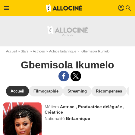
profil
menu
search
Accueil
Stars
Actrices
Actrice britannique
Gbemisola Ikumelo
Gbemisola Ikumelo
Accueil
Filmographie
Streaming
Récompenses
V
Métiers
Actrice
,
Productrice déléguée
,
Créatrice
Nationalité
Britannique