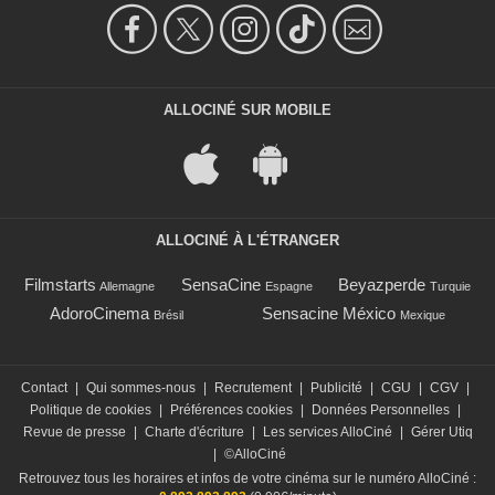
ALLOCINÉ SUR MOBILE
ALLOCINÉ À L'ÉTRANGER
Filmstarts
SensaCine
Beyazperde
Allemagne
Espagne
Turquie
AdoroCinema
Sensacine México
Brésil
Mexique
Contact
|
Qui sommes-nous
|
Recrutement
|
Publicité
|
CGU
|
CGV
|
Politique de cookies
|
Préférences cookies
|
Données Personnelles
|
Revue de presse
|
Charte d'écriture
|
Les services AlloCiné
|
Gérer Utiq
|
©AlloCiné
Retrouvez tous les horaires et infos de votre cinéma sur le numéro AlloCiné :