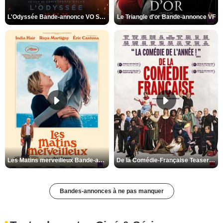
L'Odyssée Bande-annonce VO STFR
Le Triangle d'or Bande-annonce VF
Les Matins merveilleux Bande-annonce VF
De la Comédie-Française Teaser VF
Bandes-annonces à ne pas manquer