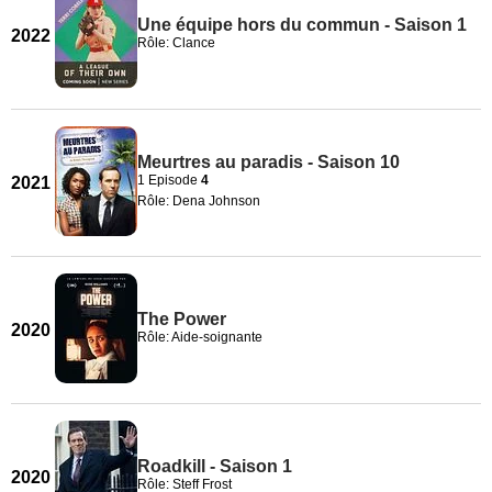
Une équipe hors du commun - Saison 1
2022
Rôle: Clance
Meurtres au paradis - Saison 10
1 Episode
4
2021
Rôle: Dena Johnson
The Power
2020
Rôle: Aide-soignante
Roadkill - Saison 1
2020
Rôle: Steff Frost