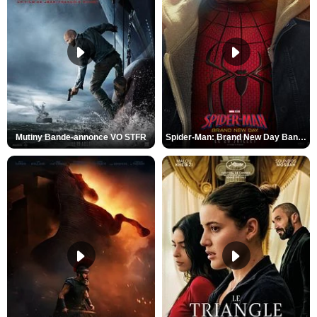
Mutiny Bande-annonce VO STFR
Spider-Man: Brand New Day Bande-annonce VO STFR