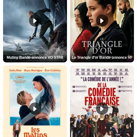
Mutiny Bande-annonce VO STFR
Le Triangle d'or Bande-annonce VF