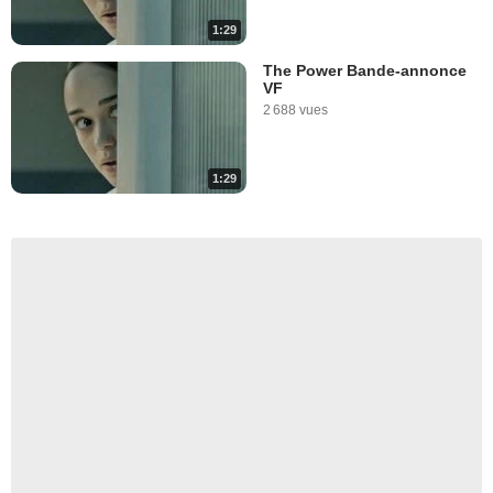
1:29
The Power Bande-annonce
VF
2 688 vues
1:29