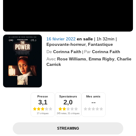
16 février 2022
en salle
|
1h 32min
|
Epouvante-horreur
,
Fantastique
De
Corinna Faith
Par
Corinna Faith
|
Avec
Rose Williams
,
Emma Rigby
,
Charlie
Carrick
Presse
Spectateurs
Mes amis
3,1
2,0
--
17 critiques
245 notes, 31 critiques
STREAMING