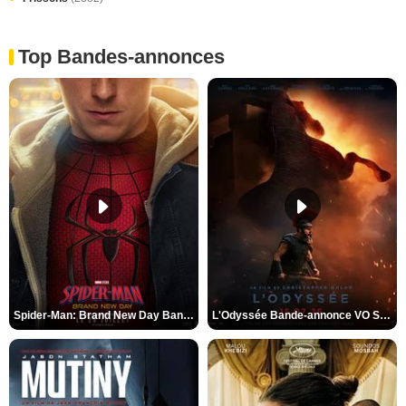
Top Bandes-annonces
Spider-Man: Brand New Day Bande-annonce VO STFR
L'Odyssée Bande-annonce VO STFR