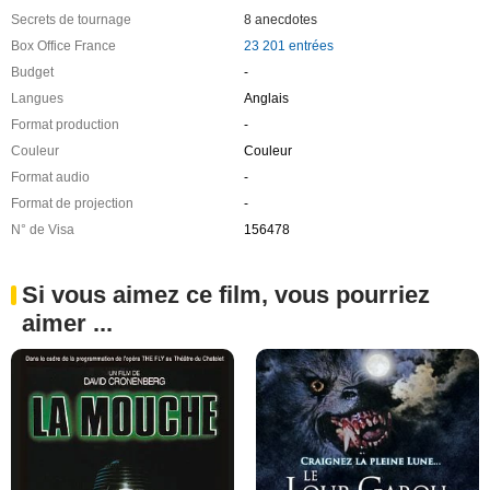
Secrets de tournage
8 anecdotes
Box Office France
23 201 entrées
Budget
-
Langues
Anglais
Format production
-
Couleur
Couleur
Format audio
-
Format de projection
-
N° de Visa
156478
Si vous aimez ce film, vous pourriez
aimer ...