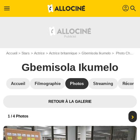
profil
menu
search
Accueil
Stars
Actrice
Actrice britannique
Gbemisola Ikumelo
Photo Chelsea Frei, Oscar Núñez, Eric Rahill, Alex Edelman, Melvin Gregg, Ramona Young, Gbemisola Ikumelo
Gbemisola Ikumelo
Accueil
Filmographie
Photos
Streaming
Récompe
RETOUR À LA GALERIE
1
/ 4 Photos