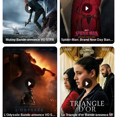
Mutiny Bande-annonce VO STFR
Spider-Man: Brand New Day Bande-annonce VO STFR
L'Odyssée Bande-annonce VO STFR
Le Triangle d'or Bande-annonce VF