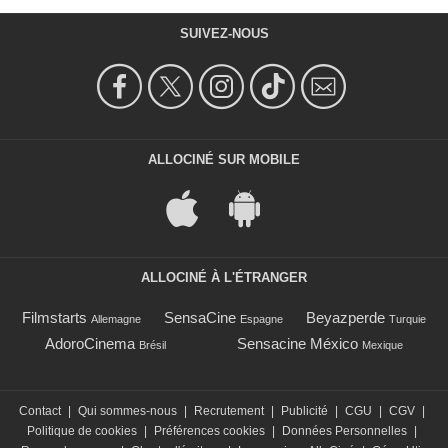
SUIVEZ-NOUS
ALLOCINÉ SUR MOBILE
ALLOCINÉ À L'ÉTRANGER
Filmstarts
SensaCine
Beyazperde
Allemagne
Espagne
Turquie
AdoroCinema
Sensacine México
Brésil
Mexique
Contact
|
Qui sommes-nous
|
Recrutement
|
Publicité
|
CGU
|
CGV
|
Politique de cookies
|
Préférences cookies
|
Données Personnelles
|